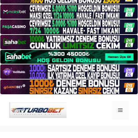
İçeriğe
atla
Menü