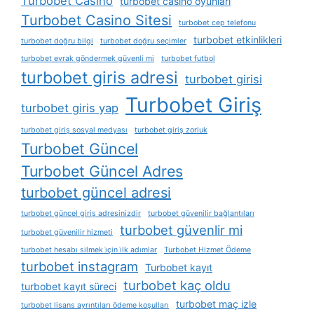
Turbobet Casino
turbobet casino oyunları
Turbobet Casino Sitesi
turbobet cep telefonu
turbobet etkinlikleri
turbobet doğru bilgi
turbobet doğru seçimler
turbobet evrak göndermek güvenli mi
turbobet futbol
turbobet giris adresi
turbobet girisi
Turbobet Giriş
turbobet giris yap
turbobet giriş sosyal medyası
turbobet giriş zorluk
Turbobet Güncel
Turbobet Güncel Adres
turbobet güncel adresi
turbobet güncel giriş adresinizdir
turbobet güvenilir bağlantıları
turbobet güvenlir mi
turbobet güvenilir hizmeti
turbobet hesabı silmek i̇çin i̇lk adımlar
Turbobet Hizmet Ödeme
turbobet instagram
Turbobet kayıt
turbobet kaç oldu
turbobet kayıt süreci
turbobet maç izle
turbobet lisans ayrıntıları ödeme koşulları