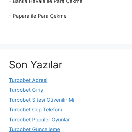
- Banka Havale ile Para Çekme
- Papara ile Para Çekme
Son Yazılar
Turbobet Adresi
Turbobet Giriş
Turbobet Sitesi Güvenilir Mi
Turbobet Cep Telefonu
Turbobet Popüler Oyunlar
Turbobet Güncelleme