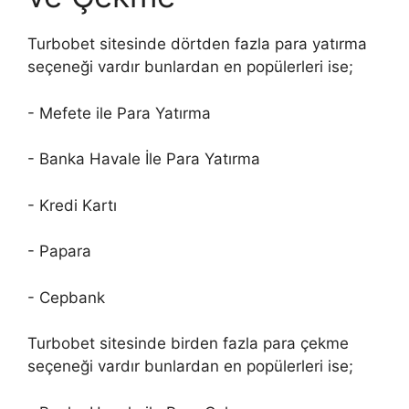
Turbobet sitesinde dörtden fazla para yatırma
seçeneği vardır bunlardan en popülerleri ise;
- Mefete ile Para Yatırma
- Banka Havale İle Para Yatırma
- Kredi Kartı
- Papara
- Cepbank
Turbobet sitesinde birden fazla para çekme
seçeneği vardır bunlardan en popülerleri ise;