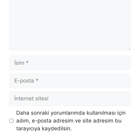
İsim
E-
posta
İnternet
sitesi
Daha sonraki yorumlarımda kullanılması için
adım, e-posta adresim ve site adresim bu
tarayıcıya kaydedilsin.