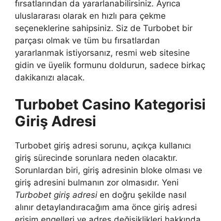
fırsatlarından da yararlanabilirsiniz. Ayrıca
uluslararası olarak en hızlı para çekme
seçeneklerine sahipsiniz. Siz de Turbobet bir
parçası olmak ve tüm bu fırsatlardan
yararlanmak istiyorsanız, resmi web sitesine
gidin ve üyelik formunu doldurun, sadece birkaç
dakikanızı alacak.
Turbobet Casino Kategorisi
Giriş Adresi
Turbobet giriş adresi sorunu, açıkça kullanıcı
giriş sürecinde sorunlara neden olacaktır.
Sorunlardan biri, giriş adresinin bloke olması ve
giriş adresini bulmanın zor olmasıdır. Yeni
Turbobet giriş adresi
en doğru şekilde nasıl
alınır detaylandıracağım ama önce giriş adresi
erişim engelleri ve adres değişiklikleri hakkında