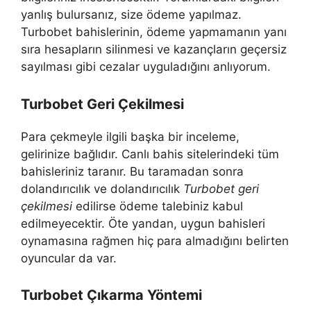
yanlış bulursanız, size ödeme yapılmaz.
Turbobet bahislerinin, ödeme yapmamanın yanı
sıra hesapların silinmesi ve kazançların geçersiz
sayılması gibi cezalar uyguladığını anlıyorum.
Turbobet Geri Çekilmesi
Para çekmeyle ilgili başka bir inceleme,
gelirinize bağlıdır. Canlı bahis sitelerindeki tüm
bahisleriniz taranır. Bu taramadan sonra
dolandırıcılık ve dolandırıcılık
Turbobet geri
çekilmesi
edilirse ödeme talebiniz kabul
edilmeyecektir. Öte yandan, uygun bahisleri
oynamasına rağmen hiç para almadığını belirten
oyuncular da var.
Turbobet Çıkarma Yöntemi