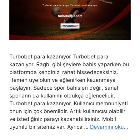
Turbobet para kazanıyor Turbobet para
kazanıyor. Ragbi gibi şeylere bahis yaparken bu
platformda kendinizi rahat hissedeceksiniz.
Hemen üye olun ve eğlenirken kazanmaya
başlayın. Sadece spor bahisleri değil, sanal
sporların da kullanımı oldukça eğlencelidir.
Turbobet para kazanıyor. Kullanıcı memnuniyeti
onun için çok önemlidir. Artık kullanıcısı olabilir
ve istediğiniz parayı kazanabilirsiniz. Mobil
uyumlu bir sitemiz var. Ayrıca …
Devamını oku…