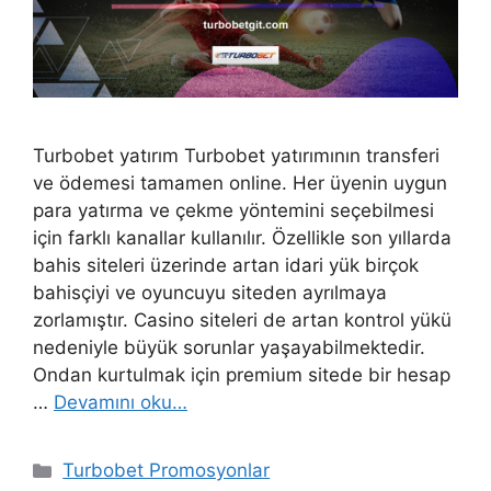
Turbobet yatırım Turbobet yatırımının transferi
ve ödemesi tamamen online. Her üyenin uygun
para yatırma ve çekme yöntemini seçebilmesi
için farklı kanallar kullanılır. Özellikle son yıllarda
bahis siteleri üzerinde artan idari yük birçok
bahisçiyi ve oyuncuyu siteden ayrılmaya
zorlamıştır. Casino siteleri de artan kontrol yükü
nedeniyle büyük sorunlar yaşayabilmektedir.
Ondan kurtulmak için premium sitede bir hesap
…
Devamını oku…
Kategoriler
Turbobet Promosyonlar