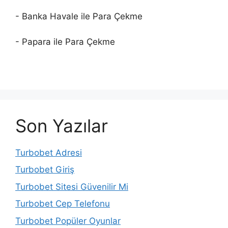
- Banka Havale ile Para Çekme
- Papara ile Para Çekme
Son Yazılar
Turbobet Adresi
Turbobet Giriş
Turbobet Sitesi Güvenilir Mi
Turbobet Cep Telefonu
Turbobet Popüler Oyunlar