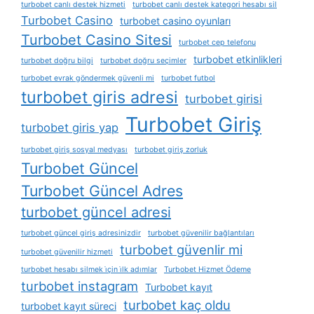
turbobet canlı destek hizmeti
turbobet canlı destek kategori hesabı sil
Turbobet Casino
turbobet casino oyunları
Turbobet Casino Sitesi
turbobet cep telefonu
turbobet etkinlikleri
turbobet doğru bilgi
turbobet doğru seçimler
turbobet evrak göndermek güvenli mi
turbobet futbol
turbobet giris adresi
turbobet girisi
Turbobet Giriş
turbobet giris yap
turbobet giriş sosyal medyası
turbobet giriş zorluk
Turbobet Güncel
Turbobet Güncel Adres
turbobet güncel adresi
turbobet güncel giriş adresinizdir
turbobet güvenilir bağlantıları
turbobet güvenlir mi
turbobet güvenilir hizmeti
turbobet hesabı silmek i̇çin i̇lk adımlar
Turbobet Hizmet Ödeme
turbobet instagram
Turbobet kayıt
turbobet kaç oldu
turbobet kayıt süreci