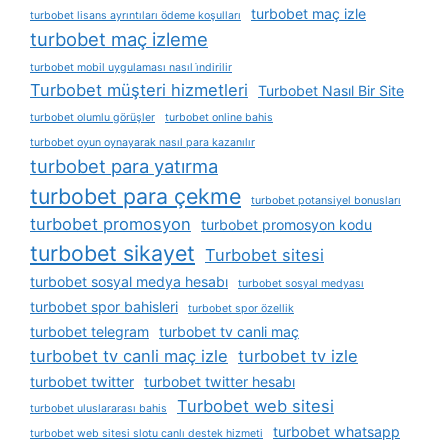
turbobet maç izle
turbobet lisans ayrıntıları ödeme koşulları
turbobet maç izleme
turbobet mobil uygulaması nasıl i̇ndirilir
Turbobet müşteri hizmetleri
Turbobet Nasıl Bir Site
turbobet olumlu görüşler
turbobet online bahis
turbobet oyun oynayarak nasıl para kazanılır
turbobet para yatırma
turbobet para çekme
turbobet potansiyel bonusları
turbobet promosyon
turbobet promosyon kodu
turbobet sikayet
Turbobet sitesi
turbobet sosyal medya hesabı
turbobet sosyal medyası
turbobet spor bahisleri
turbobet spor özellik
turbobet telegram
turbobet tv canli maç
turbobet tv canli maç izle
turbobet tv izle
turbobet twitter
turbobet twitter hesabı
Turbobet web sitesi
turbobet uluslararası bahis
turbobet whatsapp
turbobet web sitesi slotu canlı destek hizmeti