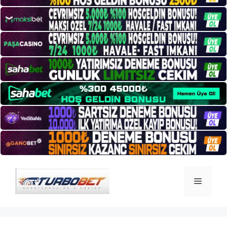
İçeriğe
atla
Menü