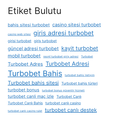
Etiket Bulutu
casino sitesi turbobet
bahis sitesi turbobet
giris adresi turbobet
casino web sitesi
girisi turbobet
giriş turbobet
kayit turbobet
güncel adresi turbobet
mobil turbobet
resmî turbobet giriş adresi
Turbobet
Turbobet Adresi
Turbobet Adres
Turbobet Bahis
turbobet bahis i̇letişim
Turbobet bahis sitesi
Turbobet bahis türleri
turbobet bonus
turbobet bonus güvenilir hizmeti
turbobet canli maç izle
Turbobet Canlı
Turbobet Canlı Bahis
turbobet canlı casino
turbobet canlı destek
turbobet canlı casino rulet