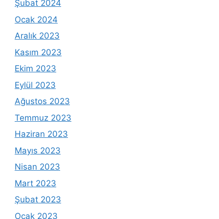
Şubat 2024
Ocak 2024
Aralık 2023
Kasım 2023
Ekim 2023
Eylül 2023
Ağustos 2023
Temmuz 2023
Haziran 2023
Mayıs 2023
Nisan 2023
Mart 2023
Şubat 2023
Ocak 2023