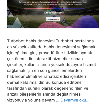
Turbobet bahis deneyimi Turbobet portalında
en yüksek kalitede bahis deneyimini sağlamak
için eğitime giriş prosedürüne titizlikle uymak
çok önemlidir. İnteraktif hizmetler sunan
şirketler, kullanıcılarına yüksek düzeyde hizmet
sağlamak için en son güncellemelerden
haberdar olmalı ve rahatsız edici içerikleri
derhal kaldırmalıdır. Bu konuda editörler
tarafından sürekli olarak değerlendirilen ve
arızalı bileşenlerin anında değiştirilmesi
vizyonuyla yoluna devam …
Devamını oku…