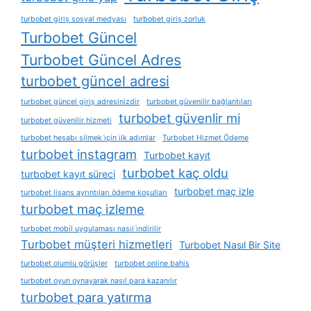
turbobet giriş sosyal medyası
turbobet giriş zorluk
Turbobet Güncel
Turbobet Güncel Adres
turbobet güncel adresi
turbobet güncel giriş adresinizdir
turbobet güvenilir bağlantıları
turbobet güvenlir mi
turbobet güvenilir hizmeti
turbobet hesabı silmek i̇çin i̇lk adımlar
Turbobet Hizmet Ödeme
turbobet instagram
Turbobet kayıt
turbobet kaç oldu
turbobet kayıt süreci
turbobet maç izle
turbobet lisans ayrıntıları ödeme koşulları
turbobet maç izleme
turbobet mobil uygulaması nasıl i̇ndirilir
Turbobet müşteri hizmetleri
Turbobet Nasıl Bir Site
turbobet olumlu görüşler
turbobet online bahis
turbobet oyun oynayarak nasıl para kazanılır
turbobet para yatırma