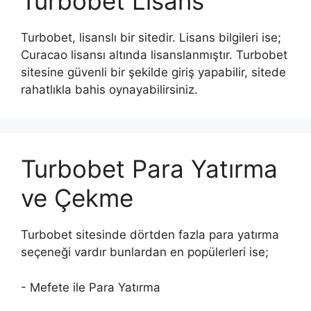
Turbobet Lisans
Turbobet, lisanslı bir sitedir. Lisans bilgileri ise;
Curacao lisansı altında lisanslanmıştır. Turbobet
sitesine güvenli bir şekilde giriş yapabilir, sitede
rahatlıkla bahis oynayabilirsiniz.
Turbobet Para Yatırma
ve Çekme
Turbobet sitesinde dörtden fazla para yatırma
seçeneği vardır bunlardan en popülerleri ise;
- Mefete ile Para Yatırma