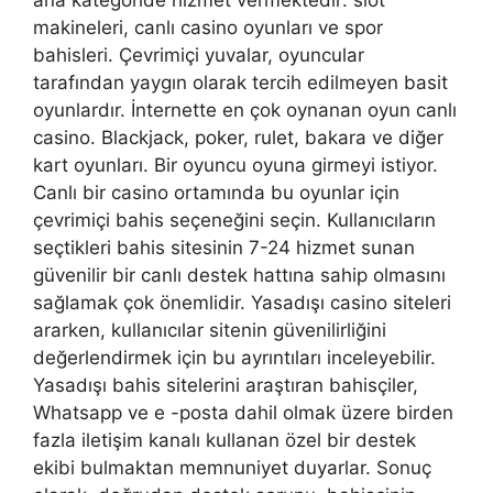
ana kategoride hizmet vermektedir: slot
makineleri, canlı casino oyunları ve spor
bahisleri. Çevrimiçi yuvalar, oyuncular
tarafından yaygın olarak tercih edilmeyen basit
oyunlardır. İnternette en çok oynanan oyun canlı
casino. Blackjack, poker, rulet, bakara ve diğer
kart oyunları. Bir oyuncu oyuna girmeyi istiyor.
Canlı bir casino ortamında bu oyunlar için
çevrimiçi bahis seçeneğini seçin. Kullanıcıların
seçtikleri bahis sitesinin 7-24 hizmet sunan
güvenilir bir canlı destek hattına sahip olmasını
sağlamak çok önemlidir. Yasadışı casino siteleri
ararken, kullanıcılar sitenin güvenilirliğini
değerlendirmek için bu ayrıntıları inceleyebilir.
Yasadışı bahis sitelerini araştıran bahisçiler,
Whatsapp ve e -posta dahil olmak üzere birden
fazla iletişim kanalı kullanan özel bir destek
ekibi bulmaktan memnuniyet duyarlar. Sonuç