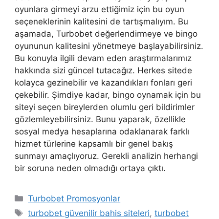
oyunlara girmeyi arzu ettiğimiz için bu oyun
seçeneklerinin kalitesini de tartışmalıyım. Bu
aşamada, Turbobet değerlendirmeye ve bingo
oyununun kalitesini yönetmeye başlayabilirsiniz.
Bu konuyla ilgili devam eden araştırmalarımız
hakkında sizi güncel tutacağız. Herkes sitede
kolayca gezinebilir ve kazandıkları fonları geri
çekebilir. Şimdiye kadar, bingo oynamak için bu
siteyi seçen bireylerden olumlu geri bildirimler
gözlemleyebilirsiniz. Bunu yaparak, özellikle
sosyal medya hesaplarına odaklanarak farklı
hizmet türlerine kapsamlı bir genel bakış
sunmayı amaçlıyoruz. Gerekli analizin herhangi
bir soruna neden olmadığı ortaya çıktı.
Kategoriler
Turbobet Promosyonlar
Etiketler
turbobet güvenilir bahis siteleri
,
turbobet