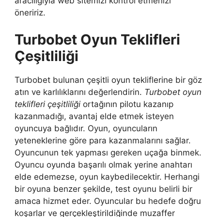
aracılığıyla web sitemizi kontrol etmenizi
öneririz.
Turbobet Oyun Teklifleri
Çeşitliliği
Turbobet bulunan çeşitli oyun tekliflerine bir göz
atın ve karlılıklarını değerlendirin.
Turbobet oyun
teklifleri çeşitliliği
ortağının pilotu kazanıp
kazanmadığı, avantaj elde etmek isteyen
oyuncuya bağlıdır. Oyun, oyuncuların
yeteneklerine göre para kazanmalarını sağlar.
Oyuncunun tek yapması gereken uçağa binmek.
Oyuncu oyunda başarılı olmak yerine anahtarı
elde edemezse, oyun kaybedilecektir. Herhangi
bir oyuna benzer şekilde, test oyunu belirli bir
amaca hizmet eder. Oyuncular bu hedefe doğru
koşarlar ve gerçekleştirildiğinde muzaffer