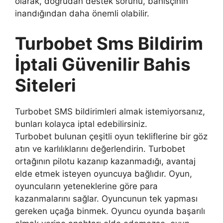
olarak, doğrudan destek sorunu, bahisçinin
inandığından daha önemli olabilir.
Turbobet Sms Bildirim
İptali Güvenilir Bahis
Siteleri
Turbobet SMS bildirimleri almak istemiyorsanız,
bunları kolayca iptal edebilirsiniz.
Turbobet bulunan çeşitli oyun tekliflerine bir göz
atın ve karlılıklarını değerlendirin. Turbobet
ortağının pilotu kazanıp kazanmadığı, avantaj
elde etmek isteyen oyuncuya bağlıdır. Oyun,
oyuncuların yeteneklerine göre para
kazanmalarını sağlar. Oyuncunun tek yapması
gereken uçağa binmek. Oyuncu oyunda başarılı