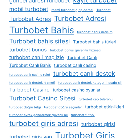
güncel adresi turbobet
mobil turbobet
resmî turbobet giriş adresi
Turbobet
Turbobet Adresi
Turbobet Adres
Turbobet Bahis
turbobet bahis i̇letişim
Turbobet bahis sitesi
Turbobet bahis türleri
turbobet bonus
turbobet bonus güvenilir hizmeti
turbobet canli maç izle
Turbobet Canlı
Turbobet Canlı Bahis
turbobet canlı casino
turbobet canlı destek
turbobet canlı casino rulet
turbobet canlı destek hizmeti
turbobet canlı destek kategori hesabı sil
Turbobet Casino
turbobet casino oyunları
Turbobet Casino Sitesi
turbobet cep telefonu
turbobet etkinlikleri
turbobet doğru bilgi
turbobet doğru seçimler
turbobet evrak göndermek güvenli mi
turbobet futbol
turbobet giris adresi
turbobet girisi
Turbobet Giriş
turbobet giris yap