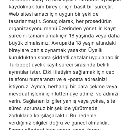
kaydolmak tüm bireyler için basit bir süreçtir.
Web sitesi amacı için uygun bir şekilde
tasarlanmıştır. Sonuç olarak, her prosedürün
organizasyonu menü üzerinden yönetilir. Kayıt
sürecini tamamlamak için 18 yaşında veya daha
büyük olmalısınız. Avrupa’da 18 yaşın altındaki
bireylere bahis oynamak yasaktır. Üyelik
kurulduktan sonra şiddetli cezalar uygulanabilir.
Turbobet üyelik kayıt süreci sırasında belirli
ayrıntılar ister. Etkili iletişim sağlamak için cep
telefonu numaranızı ve e -posta adresinizi
istiyoruz. Ayrıca, herhangi bir para çekme veya
mevduat işlemi için lütfen üye adınızı ve adınızı
verin. Sağlanan bilgiler yanlış veya yoksa, site
süreci sorunsuz bir şekilde yürütmede
zorluklarla karşılaşacaktır. Bu nedenle,
verdiğiniz bilgiler doğru ve güncel olmalıdır.