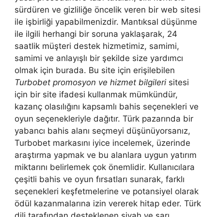
sürdüren ve gizliliğe öncelik veren bir web sitesi
ile işbirliği yapabilmenizdir. Mantıksal düşünme
ile ilgili herhangi bir soruna yaklaşarak, 24
saatlik müşteri destek hizmetimiz, samimi,
samimi ve anlayışlı bir şekilde size yardımcı
olmak için burada. Bu site için erişilebilen
Turbobet promosyon ve hizmet bilgileri
sitesi
için bir site ifadesi kullanmak mümkündür,
kazanç olasılığını kapsamlı bahis seçenekleri ve
oyun seçenekleriyle dağıtır. Türk pazarında bir
yabancı bahis alanı seçmeyi düşünüyorsanız,
Turbobet markasını iyice incelemek, üzerinde
araştırma yapmak ve bu alanlara uygun yatırım
miktarını belirlemek çok önemlidir. Kullanıcılara
çeşitli bahis ve oyun fırsatları sunarak, farklı
seçenekleri keşfetmelerine ve potansiyel olarak
ödül kazanmalarına izin vererek hitap eder. Türk
dili tarafından desteklenen siyah ve sarı