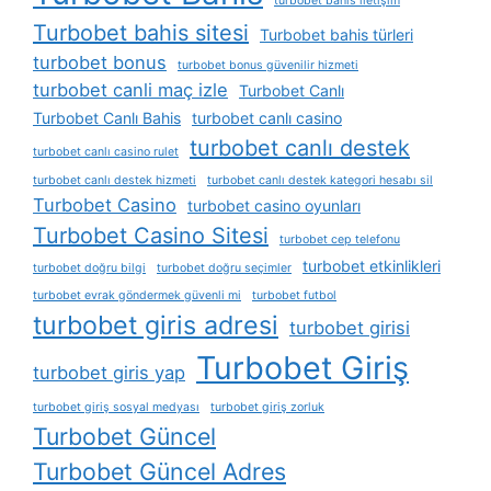
turbobet bahis i̇letişim
Turbobet bahis sitesi
Turbobet bahis türleri
turbobet bonus
turbobet bonus güvenilir hizmeti
turbobet canli maç izle
Turbobet Canlı
Turbobet Canlı Bahis
turbobet canlı casino
turbobet canlı destek
turbobet canlı casino rulet
turbobet canlı destek hizmeti
turbobet canlı destek kategori hesabı sil
Turbobet Casino
turbobet casino oyunları
Turbobet Casino Sitesi
turbobet cep telefonu
turbobet etkinlikleri
turbobet doğru bilgi
turbobet doğru seçimler
turbobet evrak göndermek güvenli mi
turbobet futbol
turbobet giris adresi
turbobet girisi
Turbobet Giriş
turbobet giris yap
turbobet giriş sosyal medyası
turbobet giriş zorluk
Turbobet Güncel
Turbobet Güncel Adres