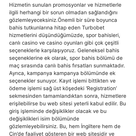
Hizmetin sunulan promosyonlar ve hizmetlerle
ilgili herhangi bir sorun olmadan sağlandığını
gözlemleyeceksiniz.Önemli bir süre boyunca
bahis tutkunlarına hitap eden Turbobet
hizmetlerini düşündüğümüzde, spor bahisleri,
canlı casino ve casino oyunları gibi çok çeşitli
seçeneklerle karşılaşıyoruz. Geleneksel bahis
seçeneklerine ek olarak, spor bahis bölümü de
maç sırasında canlı bahis fırsatları sunmaktadır.
Ayrıca, kampanya kampanya bölümünde ek
seçenekler sunuyor. Kayıt işlemi bittikten ve
ödeme işlemi sağ üst köşedeki ‘Registration’
sekmesinden tamamlandıktan sonra, hizmetlere
erişilebilirse bu web sitesi yeterli kabul edilir. Bu
giriş işleminde değişiklikler olacak ve bu
değişiklikleri isim bölümünde
gözlemleyebilirsiniz. Bu, hem İngiltere hem de
Çin’de faaliyet gösteren bir web sitesidir ve