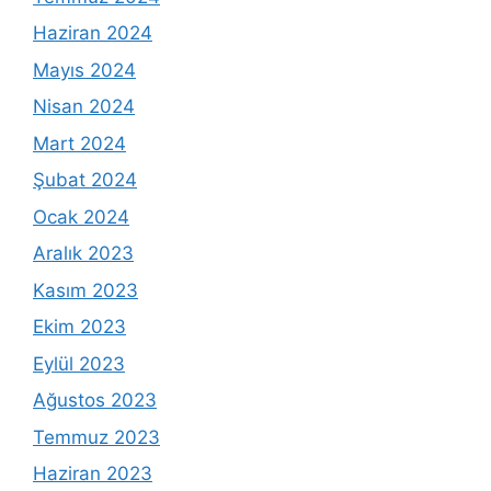
Haziran 2024
Mayıs 2024
Nisan 2024
Mart 2024
Şubat 2024
Ocak 2024
Aralık 2023
Kasım 2023
Ekim 2023
Eylül 2023
Ağustos 2023
Temmuz 2023
Haziran 2023