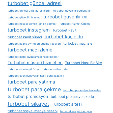
turbobet güncel adresi
turbobet güncel giriş adresinizdir
turbobet güvenilir bağlantıları
turbobet güvenlir mi
turbobet güvenilir hizmeti
turbobet hesabı silmek i̇çin i̇lk adımlar
Turbobet Hizmet Ödeme
turbobet instagram
Turbobet kayıt
turbobet kaç oldu
turbobet kayıt süreci
turbobet maç izle
turbobet lisans ayrıntıları ödeme koşulları
turbobet maç izleme
turbobet mobil uygulaması nasıl i̇ndirilir
Turbobet müşteri hizmetleri
Turbobet Nasıl Bir Site
turbobet olumlu görüşler
turbobet online bahis
turbobet oyun oynayarak nasıl para kazanılır
turbobet para yatırma
turbobet para çekme
turbobet potansiyel bonusları
turbobet promosyon
turbobet promosyon kodu
turbobet sikayet
Turbobet sitesi
turbobet sosyal medya hesabı
turbobet sosyal medyası