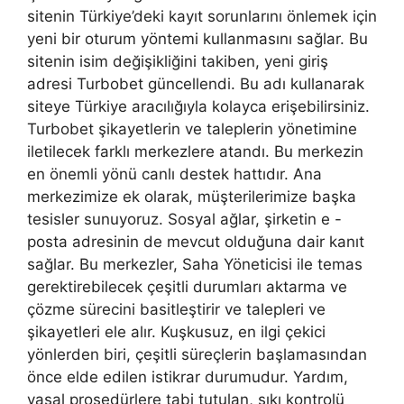
sitenin Türkiye’deki kayıt sorunlarını önlemek için
yeni bir oturum yöntemi kullanmasını sağlar. Bu
sitenin isim değişikliğini takiben, yeni giriş
adresi Turbobet güncellendi. Bu adı kullanarak
siteye Türkiye aracılığıyla kolayca erişebilirsiniz.
Turbobet şikayetlerin ve taleplerin yönetimine
iletilecek farklı merkezlere atandı. Bu merkezin
en önemli yönü canlı destek hattıdır. Ana
merkezimize ek olarak, müşterilerimize başka
tesisler sunuyoruz. Sosyal ağlar, şirketin e -
posta adresinin de mevcut olduğuna dair kanıt
sağlar. Bu merkezler, Saha Yöneticisi ile temas
gerektirebilecek çeşitli durumları aktarma ve
çözme sürecini basitleştirir ve talepleri ve
şikayetleri ele alır. Kuşkusuz, en ilgi çekici
yönlerden biri, çeşitli süreçlerin başlamasından
önce elde edilen istikrar durumudur. Yardım,
yasal prosedürlere tabi tutulan, sıkı kontrolü