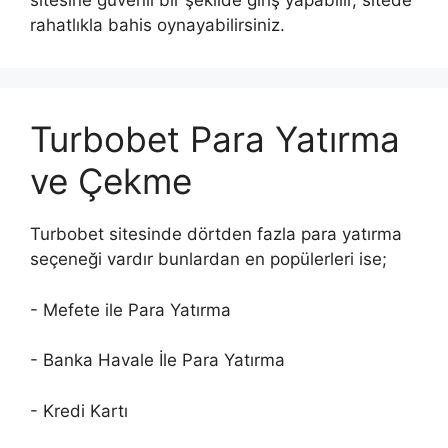
sitesine güvenli bir şekilde giriş yapabilir, sitede
rahatlıkla bahis oynayabilirsiniz.
Turbobet Para Yatırma
ve Çekme
Turbobet sitesinde dörtden fazla para yatırma
seçeneği vardır bunlardan en popülerleri ise;
- Mefete ile Para Yatırma
- Banka Havale İle Para Yatırma
- Kredi Kartı