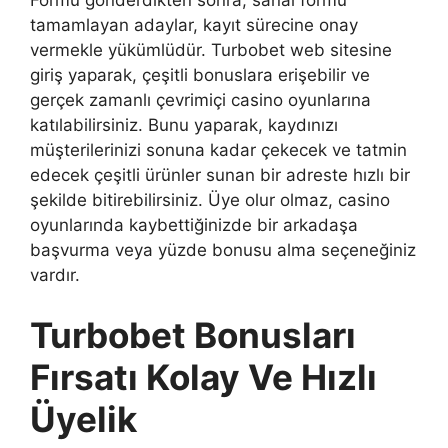
Formu gönderdikten sonra, sanal formu
tamamlayan adaylar, kayıt sürecine onay
vermekle yükümlüdür. Turbobet web sitesine
giriş yaparak, çeşitli bonuslara erişebilir ve
gerçek zamanlı çevrimiçi casino oyunlarına
katılabilirsiniz. Bunu yaparak, kaydınızı
müşterilerinizi sonuna kadar çekecek ve tatmin
edecek çeşitli ürünler sunan bir adreste hızlı bir
şekilde bitirebilirsiniz. Üye olur olmaz, casino
oyunlarında kaybettiğinizde bir arkadaşa
başvurma veya yüzde bonusu alma seçeneğiniz
vardır.
Turbobet Bonusları
Fırsatı Kolay Ve Hızlı
Üyelik