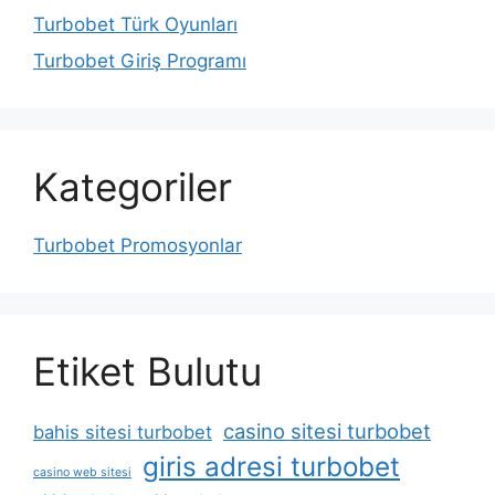
Turbobet Türk Oyunları
Turbobet Giriş Programı
Kategoriler
Turbobet Promosyonlar
Etiket Bulutu
casino sitesi turbobet
bahis sitesi turbobet
giris adresi turbobet
casino web sitesi