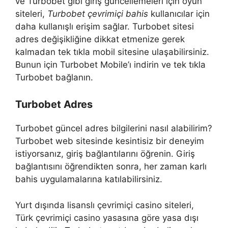
ve Turbobet gibi giriş güncellemeleri için oyun
siteleri,
Turbobet çevrimiçi bahis
kullanıcılar için
daha kullanışlı erişim sağlar. Turbobet sitesi
adres değişikliğine dikkat etmenize gerek
kalmadan tek tıkla mobil sitesine ulaşabilirsiniz.
Bunun için Turbobet Mobile’ı indirin ve tek tıkla
Turbobet bağlanın.
Turbobet Adres
Turbobet güncel adres bilgilerini nasıl alabilirim?
Turbobet web sitesinde kesintisiz bir deneyim
istiyorsanız, giriş bağlantılarını öğrenin. Giriş
bağlantısını öğrendikten sonra, her zaman karlı
bahis uygulamalarına katılabilirsiniz.
Yurt dışında lisanslı çevrimiçi casino siteleri,
Türk çevrimiçi casino yasasına göre yasa dışı