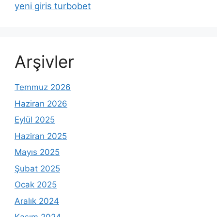
yeni giris turbobet
Arşivler
Temmuz 2026
Haziran 2026
Eylül 2025
Haziran 2025
Mayıs 2025
Şubat 2025
Ocak 2025
Aralık 2024