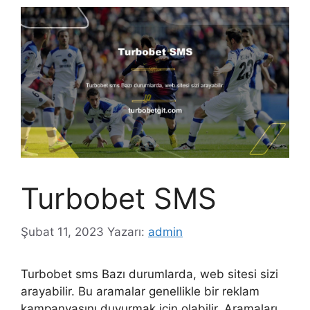
Turbobet SMS
Şubat 11, 2023
Yazarı:
admin
Turbobet sms Bazı durumlarda, web sitesi sizi
arayabilir. Bu aramalar genellikle bir reklam
kampanyasını duyurmak için olabilir. Aramaları