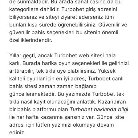
de sunmaktadır. Bu arada sanal casino da bu
kategorilere dahildir. Turbobet giriş adresini
biliyorsanız ve siteyi ziyaret ederseniz tüm
bunları kısa sürede öğrenebilirsiniz. Güvenilir ve
güvenilir bahis seçenekleri bu sitenin önemli
özelliklerindendir.
Yıllar geçti, ancak Turbobet web sitesi hala
karlı. Burada harika oyun seçenekleri ile gelirinizi
arttırabilir, tek tıkla üye olabilirsiniz. Yüksek
kaliteli oyunlar için en iyi adres, Turbobet canlı
bahis sitesi zaman zaman bağlanıp
güncellenmektedir. Bu yazımızda Turbobet tek
tıkla nasıl kayıt olunacağını anlattık. Kazandıran
bir bahis platformu olan
Turbobet hakkında bilgi
ile her hafta kazanma şansınız var. Güncel site
adresi için lütfen yazımızı okumaya devam
ediniz.