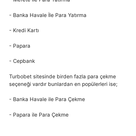
- Banka Havale İle Para Yatırma
- Kredi Kartı
- Papara
- Cepbank
Turbobet sitesinde birden fazla para çekme
seçeneği vardır bunlardan en popülerleri ise;
- Banka Havale ile Para Çekme
- Papara ile Para Çekme