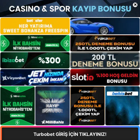
×
Turbobet GİRİŞ İÇİN TIKLAYINIZ!