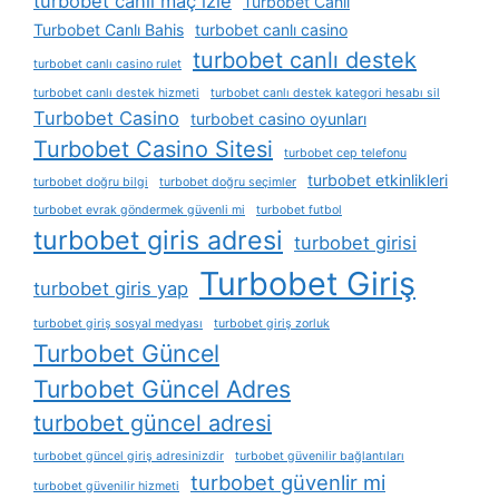
turbobet canli maç izle
Turbobet Canlı
Turbobet Canlı Bahis
turbobet canlı casino
turbobet canlı destek
turbobet canlı casino rulet
turbobet canlı destek hizmeti
turbobet canlı destek kategori hesabı sil
Turbobet Casino
turbobet casino oyunları
Turbobet Casino Sitesi
turbobet cep telefonu
turbobet etkinlikleri
turbobet doğru bilgi
turbobet doğru seçimler
turbobet evrak göndermek güvenli mi
turbobet futbol
turbobet giris adresi
turbobet girisi
Turbobet Giriş
turbobet giris yap
turbobet giriş sosyal medyası
turbobet giriş zorluk
Turbobet Güncel
Turbobet Güncel Adres
turbobet güncel adresi
turbobet güncel giriş adresinizdir
turbobet güvenilir bağlantıları
turbobet güvenlir mi
turbobet güvenilir hizmeti