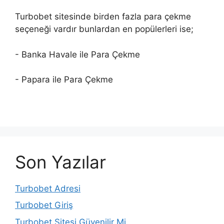
Turbobet sitesinde birden fazla para çekme
seçeneği vardır bunlardan en popülerleri ise;
- Banka Havale ile Para Çekme
- Papara ile Para Çekme
Son Yazılar
Turbobet Adresi
Turbobet Giriş
Turbobet Sitesi Güvenilir Mi