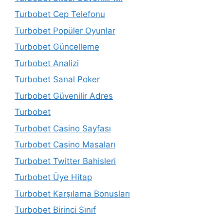
Turbobet Cep Telefonu
Turbobet Popüler Oyunlar
Turbobet Güncelleme
Turbobet Analizi
Turbobet Sanal Poker
Turbobet Güvenilir Adres
Turbobet
Turbobet Casino Sayfası
Turbobet Casino Masaları
Turbobet Twitter Bahisleri
Turbobet Üye Hitap
Turbobet Karşılama Bonusları
Turbobet Birinci Sınıf