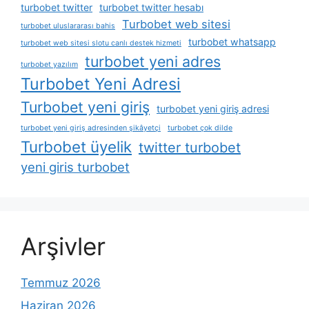
turbobet twitter
turbobet twitter hesabı
Turbobet web sitesi
turbobet uluslararası bahis
turbobet whatsapp
turbobet web sitesi slotu canlı destek hizmeti
turbobet yeni adres
turbobet yazılım
Turbobet Yeni Adresi
Turbobet yeni giriş
turbobet yeni giriş adresi
turbobet yeni giriş adresinden şikâyetçi
turbobet çok dilde
Turbobet üyelik
twitter turbobet
yeni giris turbobet
Arşivler
Temmuz 2026
Haziran 2026