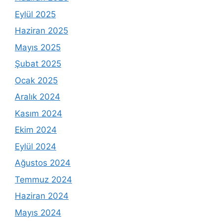
Eylül 2025
Haziran 2025
Mayıs 2025
Şubat 2025
Ocak 2025
Aralık 2024
Kasım 2024
Ekim 2024
Eylül 2024
Ağustos 2024
Temmuz 2024
Haziran 2024
Mayıs 2024