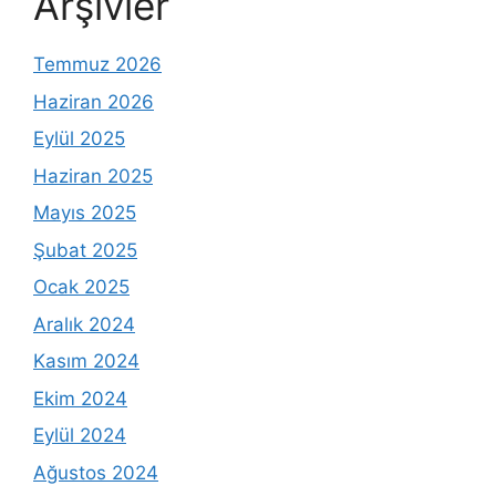
Arşivler
Temmuz 2026
Haziran 2026
Eylül 2025
Haziran 2025
Mayıs 2025
Şubat 2025
Ocak 2025
Aralık 2024
Kasım 2024
Ekim 2024
Eylül 2024
Ağustos 2024