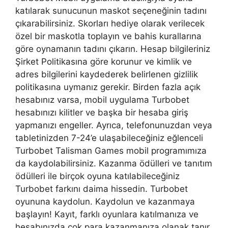
katılarak sunucunun maskot seçeneğinin tadını
çıkarabilirsiniz. Skorları hediye olarak verilecek
özel bir maskotla toplayın ve bahis kurallarına
göre oynamanın tadını çıkarın. Hesap bilgileriniz
Şirket Politikasına göre korunur ve kimlik ve
adres bilgilerini kaydederek belirlenen gizlilik
politikasına uymanız gerekir. Birden fazla açık
hesabınız varsa, mobil uygulama Turbobet
hesabınızı kilitler ve başka bir hesaba giriş
yapmanızı engeller. Ayrıca, telefonunuzdan veya
tabletinizden 7-24’e ulaşabileceğiniz eğlenceli
Turbobet Talisman Games mobil programımıza
da kaydolabilirsiniz. Kazanma ödülleri ve tanıtım
ödülleri ile birçok oyuna katılabileceğiniz
Turbobet farkını daima hissedin. Turbobet
oyununa kaydolun. Kaydolun ve kazanmaya
başlayın! Kayıt, farklı oyunlara katılmanıza ve
hesabınızda çok para kazanmanıza olanak tanır.