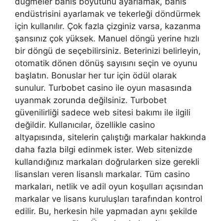
düğmeler bahis boyutunu ayarlamak, bahis
endüstrisini ayarlamak ve tekerleği döndürmek
için kullanılır. Çok fazla çizginiz varsa, kazanma
şansınız çok yüksek. Manuel döngü yerine hızlı
bir döngü de seçebilirsiniz. Beterinizi belirleyin,
otomatik dönen dönüş sayısını seçin ve oyunu
başlatın. Bonuslar her tur için ödül olarak
sunulur. Turbobet casino ile oyun masasında
uyanmak zorunda değilsiniz. Turbobet
güvenilirliği sadece web sitesi bakımı ile ilgili
değildir. Kullanıcılar, özellikle casino
altyapısında, sitelerin çalıştığı markalar hakkında
daha fazla bilgi edinmek ister. Web sitenizde
kullandığınız markaları doğrularken size gerekli
lisansları veren lisanslı markalar. Tüm casino
markaları, netlik ve adil oyun koşulları açısından
markalar ve lisans kuruluşları tarafından kontrol
edilir. Bu, herkesin hile yapmadan aynı şekilde