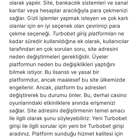
olarak yapılır. Site, bankacılık sistemleri ve sanal
kartlar veya hesaplar aracılığıyla para çekmenizi
sağlar. Gizli işlemler yapmak isteyen ve çok karlı
olanlar için en iyi seçenek olan çevrimiçi para
çekme seçeneği.
Turbobet giriş platformları
ne
kadar süredir kullanıldığına ek olarak, kullanıcılar
tarafından en çok sorulan soru, site adresini
neden değiştirmeleri gerektiğidir. Üyeler
platformun neden bu değişiklikleri yaptığını
bilmek istiyor. Bu lisanslı ve yasal bir
platformdur, ancak maalesef bu site ülkemizde
engellenir. Ancak, platform bu adresleri
değiştirerek bu durumu önler. Bu, derhal casino
oyunlarındaki etkinliklere anında erişmenizi
sağlar. Site adresini değiştirmenin temel amacı
ile ilgili olarak şunu söyleyebiliriz: Yeni Turbobet
girişi ile ilgili sorular için yeni bir Turbobet girişi
aradınız. Platform sunduğu hizmet kalitesi için