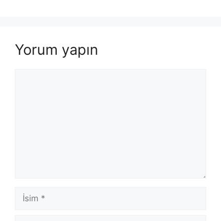
Yorum yapın
Yorum
İsim
E-