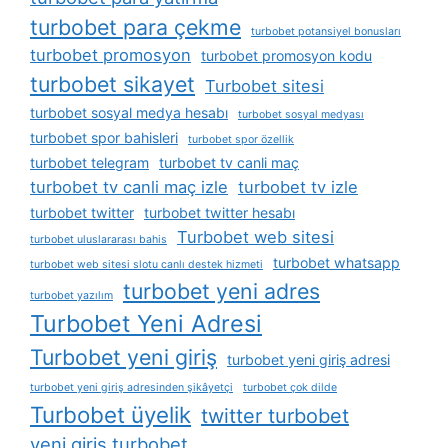
turbobet para çekme
turbobet potansiyel bonusları
turbobet promosyon
turbobet promosyon kodu
turbobet sikayet
Turbobet sitesi
turbobet sosyal medya hesabı
turbobet sosyal medyası
turbobet spor bahisleri
turbobet spor özellik
turbobet telegram
turbobet tv canli maç
turbobet tv canli maç izle
turbobet tv izle
turbobet twitter
turbobet twitter hesabı
Turbobet web sitesi
turbobet uluslararası bahis
turbobet whatsapp
turbobet web sitesi slotu canlı destek hizmeti
turbobet yeni adres
turbobet yazılım
Turbobet Yeni Adresi
Turbobet yeni giriş
turbobet yeni giriş adresi
turbobet yeni giriş adresinden şikâyetçi
turbobet çok dilde
Turbobet üyelik
twitter turbobet
yeni giris turbobet