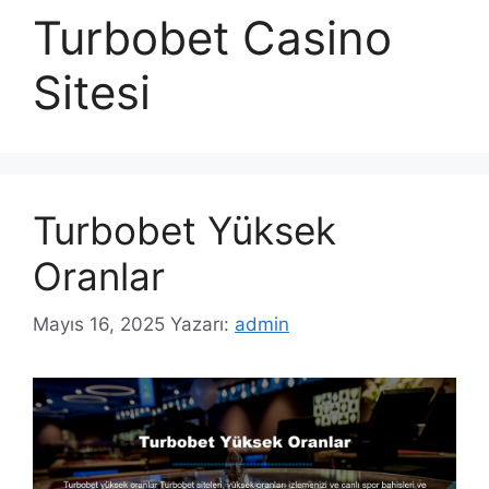
Turbobet Casino
Sitesi
Turbobet Yüksek
Oranlar
Mayıs 16, 2025
Yazarı:
admin