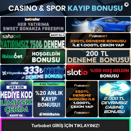
×
Turbobet GİRİŞ İÇİN TIKLAYINIZ!