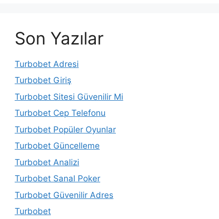
Son Yazılar
Turbobet Adresi
Turbobet Giriş
Turbobet Sitesi Güvenilir Mi
Turbobet Cep Telefonu
Turbobet Popüler Oyunlar
Turbobet Güncelleme
Turbobet Analizi
Turbobet Sanal Poker
Turbobet Güvenilir Adres
Turbobet