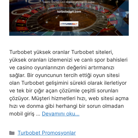
Turbobet yüksek oranlar Turbobet siteleri,
yüksek oranları izlemenizi ve canlı spor bahisleri
ve casino oyunlarınızın değerini artırmanızı
sağlar. Bir oyuncunun tercih ettiği oyun sitesi
olan Turbobet gelişimini sürekli olarak ilerletiyor
ve tek bir çığır açan çözümle çeşitli sorunları
çözüyor. Müşteri hizmetleri hızı, web sitesi açma
hızı ve donma gibi herhangi bir sorun olmadan
mobil giriş …
Devamını oku…
Kategoriler
Turbobet Promosyonlar