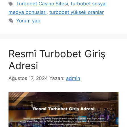
Etiketler
Turbobet Casino Sitesi
,
turbobet sosyal
medya bonusları
,
turbobet yüksek oranlar
Yorum yap
Resmî Turbobet Giriş
Adresi
Ağustos 17, 2024
Yazarı:
admin