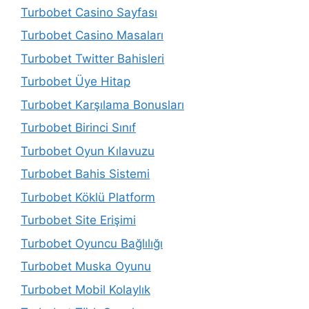
Turbobet Casino Sayfası
Turbobet Casino Masaları
Turbobet Twitter Bahisleri
Turbobet Üye Hitap
Turbobet Karşılama Bonusları
Turbobet Birinci Sınıf
Turbobet Oyun Kılavuzu
Turbobet Bahis Sistemi
Turbobet Köklü Platform
Turbobet Site Erişimi
Turbobet Oyuncu Bağlılığı
Turbobet Muska Oyunu
Turbobet Mobil Kolaylık