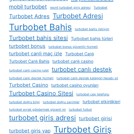
mobil turbobet
resmî turbobet giriş adresi
Turbobet
Turbobet Adresi
Turbobet Adres
Turbobet Bahis
turbobet bahis i̇letişim
Turbobet bahis sitesi
Turbobet bahis türleri
turbobet bonus
turbobet bonus güvenilir hizmeti
turbobet canli maç izle
Turbobet Canlı
Turbobet Canlı Bahis
turbobet canlı casino
turbobet canlı destek
turbobet canlı casino rulet
turbobet canlı destek hizmeti
turbobet canlı destek kategori hesabı sil
Turbobet Casino
turbobet casino oyunları
Turbobet Casino Sitesi
turbobet cep telefonu
turbobet etkinlikleri
turbobet doğru bilgi
turbobet doğru seçimler
turbobet evrak göndermek güvenli mi
turbobet futbol
turbobet giris adresi
turbobet girisi
Turbobet Giriş
turbobet giris yap