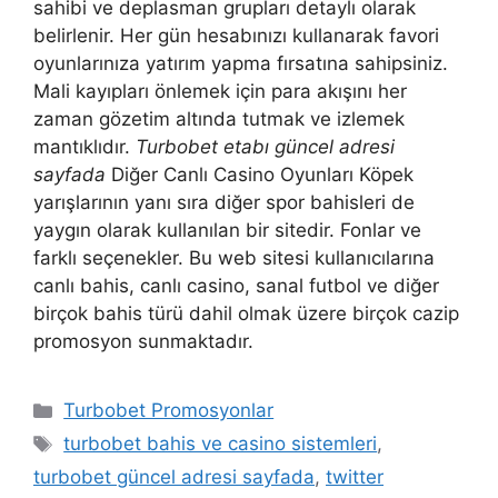
sahibi ve deplasman grupları detaylı olarak
belirlenir. Her gün hesabınızı kullanarak favori
oyunlarınıza yatırım yapma fırsatına sahipsiniz.
Mali kayıpları önlemek için para akışını her
zaman gözetim altında tutmak ve izlemek
mantıklıdır.
Turbobet etabı güncel adresi
sayfada
Diğer Canlı Casino Oyunları Köpek
yarışlarının yanı sıra diğer spor bahisleri de
yaygın olarak kullanılan bir sitedir. Fonlar ve
farklı seçenekler. Bu web sitesi kullanıcılarına
canlı bahis, canlı casino, sanal futbol ve diğer
birçok bahis türü dahil olmak üzere birçok cazip
promosyon sunmaktadır.
Kategoriler
Turbobet Promosyonlar
Etiketler
turbobet bahis ve casino sistemleri
,
turbobet güncel adresi sayfada
,
twitter