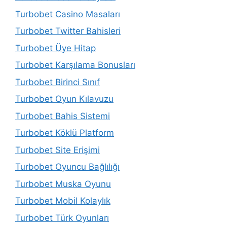
Turbobet Casino Masaları
Turbobet Twitter Bahisleri
Turbobet Üye Hitap
Turbobet Karşılama Bonusları
Turbobet Birinci Sınıf
Turbobet Oyun Kılavuzu
Turbobet Bahis Sistemi
Turbobet Köklü Platform
Turbobet Site Erişimi
Turbobet Oyuncu Bağlılığı
Turbobet Muska Oyunu
Turbobet Mobil Kolaylık
Turbobet Türk Oyunları