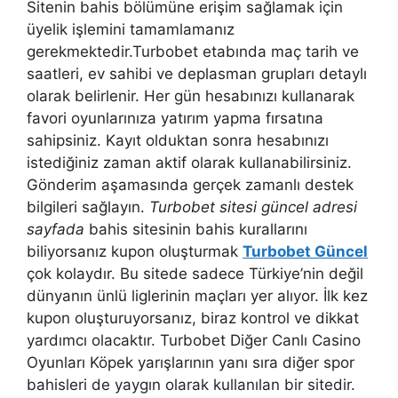
Sitenin bahis bölümüne erişim sağlamak için
üyelik işlemini tamamlamanız
gerekmektedir.Turbobet etabında maç tarih ve
saatleri, ev sahibi ve deplasman grupları detaylı
olarak belirlenir. Her gün hesabınızı kullanarak
favori oyunlarınıza yatırım yapma fırsatına
sahipsiniz. Kayıt olduktan sonra hesabınızı
istediğiniz zaman aktif olarak kullanabilirsiniz.
Gönderim aşamasında gerçek zamanlı destek
bilgileri sağlayın.
Turbobet sitesi güncel adresi
sayfada
bahis sitesinin bahis kurallarını
biliyorsanız kupon oluşturmak
Turbobet Güncel
çok kolaydır. Bu sitede sadece Türkiye’nin değil
dünyanın ünlü liglerinin maçları yer alıyor. İlk kez
kupon oluşturuyorsanız, biraz kontrol ve dikkat
yardımcı olacaktır. Turbobet Diğer Canlı Casino
Oyunları Köpek yarışlarının yanı sıra diğer spor
bahisleri de yaygın olarak kullanılan bir sitedir.