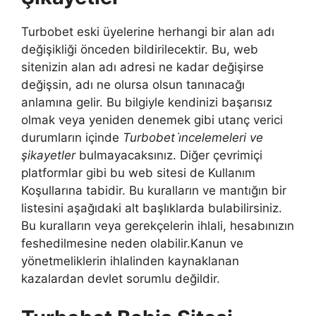
Turbobet eski üyelerine herhangi bir alan adı
değişikliği önceden bildirilecektir. Bu, web
sitenizin alan adı adresi ne kadar değişirse
değişsin, adı ne olursa olsun tanınacağı
anlamına gelir. Bu bilgiyle kendinizi başarısız
olmak veya yeniden denemek gibi utanç verici
durumların içinde
Turbobet i̇ncelemeleri ve
şikayetler
bulmayacaksınız. Diğer çevrimiçi
platformlar gibi bu web sitesi de Kullanım
Koşullarına tabidir. Bu kuralların ve mantığın bir
listesini aşağıdaki alt başlıklarda bulabilirsiniz.
Bu kuralların veya gerekçelerin ihlali, hesabınızın
feshedilmesine neden olabilir.Kanun ve
yönetmeliklerin ihlalinden kaynaklanan
kazalardan devlet sorumlu değildir.