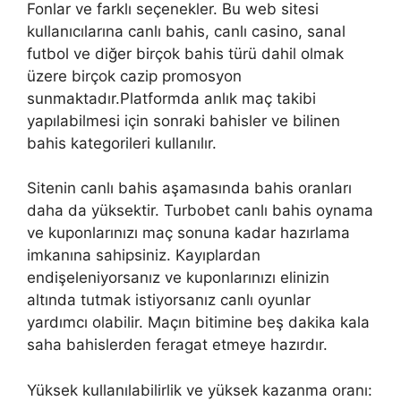
Fonlar ve farklı seçenekler. Bu web sitesi
kullanıcılarına canlı bahis, canlı casino, sanal
futbol ve diğer birçok bahis türü dahil olmak
üzere birçok cazip promosyon
sunmaktadır.Platformda anlık maç takibi
yapılabilmesi için sonraki bahisler ve bilinen
bahis kategorileri kullanılır.
Sitenin canlı bahis aşamasında bahis oranları
daha da yüksektir. Turbobet canlı bahis oynama
ve kuponlarınızı maç sonuna kadar hazırlama
imkanına sahipsiniz. Kayıplardan
endişeleniyorsanız ve kuponlarınızı elinizin
altında tutmak istiyorsanız canlı oyunlar
yardımcı olabilir. Maçın bitimine beş dakika kala
saha bahislerden feragat etmeye hazırdır.
Yüksek kullanılabilirlik ve yüksek kazanma oranı: