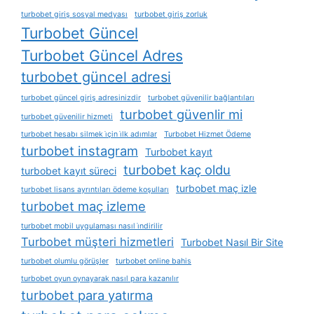
turbobet giriş sosyal medyası
turbobet giriş zorluk
Turbobet Güncel
Turbobet Güncel Adres
turbobet güncel adresi
turbobet güncel giriş adresinizdir
turbobet güvenilir bağlantıları
turbobet güvenlir mi
turbobet güvenilir hizmeti
turbobet hesabı silmek i̇çin i̇lk adımlar
Turbobet Hizmet Ödeme
turbobet instagram
Turbobet kayıt
turbobet kaç oldu
turbobet kayıt süreci
turbobet maç izle
turbobet lisans ayrıntıları ödeme koşulları
turbobet maç izleme
turbobet mobil uygulaması nasıl i̇ndirilir
Turbobet müşteri hizmetleri
Turbobet Nasıl Bir Site
turbobet olumlu görüşler
turbobet online bahis
turbobet oyun oynayarak nasıl para kazanılır
turbobet para yatırma