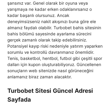
şansınız var. Genel olarak bir oyuna veya
yarışmaya ne kadar erken odaklanırsanız o
kadar başarılı olursunuz. Ancak
deneyimsizseniz nakit akışınızı buna göre ele
almanız faydalı olabilir. Turbobet bahis sitesinin
bahis bölümü sayesinde ayarlama sürecini
gerçek zamanlı olarak takip edebilirsiniz.
Potansiyel kayıp riski nedeniyle yatırım yaparken
sorumlu ve kontrollü davranmanız önemlidir.
Tenis, basketbol, ​​hentbol, ​​futbol gibi çeşitli spor
dalları için kupon oluşturabiliyoruz. Güncellenen
sonuçların web sitenizde nasıl görüneceğini
anlamanız biraz zaman alacaktır.
Turbobet Sitesi Güncel Adresi
Sayfada