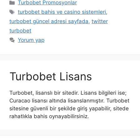
Kategoriler
Turbobet Promosyonlar
Etiketler
turbobet bahis ve casino sistemleri
,
turbobet güncel adresi sayfada
,
twitter
turbobet
Yorum yap
Turbobet Lisans
Turbobet, lisanslı bir sitedir. Lisans bilgileri ise;
Curacao lisansı altında lisanslanmıştır. Turbobet
sitesine güvenli bir şekilde giriş yapabilir, sitede
rahatlıkla bahis oynayabilirsiniz.