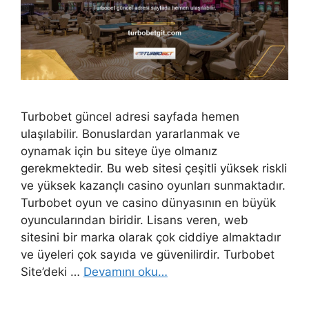
Turbobet güncel adresi sayfada hemen
ulaşılabilir. Bonuslardan yararlanmak ve
oynamak için bu siteye üye olmanız
gerekmektedir. Bu web sitesi çeşitli yüksek riskli
ve yüksek kazançlı casino oyunları sunmaktadır.
Turbobet oyun ve casino dünyasının en büyük
oyuncularından biridir. Lisans veren, web
sitesini bir marka olarak çok ciddiye almaktadır
ve üyeleri çok sayıda ve güvenilirdir. Turbobet
Site’deki …
Devamını oku…