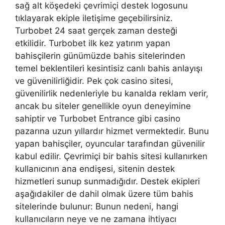
sağ alt köşedeki çevrimiçi destek logosunu
tıklayarak ekiple iletişime geçebilirsiniz.
Turbobet 24 saat gerçek zaman desteği
etkilidir. Turbobet ilk kez yatırım yapan
bahisçilerin günümüzde bahis sitelerinden
temel beklentileri kesintisiz canlı bahis anlayışı
ve güvenilirliğidir. Pek çok casino sitesi,
güvenilirlik nedenleriyle bu kanalda reklam verir,
ancak bu siteler genellikle oyun deneyimine
sahiptir ve Turbobet Entrance gibi casino
pazarına uzun yıllardır hizmet vermektedir. Bunu
yapan bahisçiler, oyuncular tarafından güvenilir
kabul edilir. Çevrimiçi bir bahis sitesi kullanırken
kullanıcının ana endişesi, sitenin destek
hizmetleri sunup sunmadığıdır. Destek ekipleri
aşağıdakiler de dahil olmak üzere tüm bahis
sitelerinde bulunur: Bunun nedeni, hangi
kullanıcıların neye ve ne zamana ihtiyacı