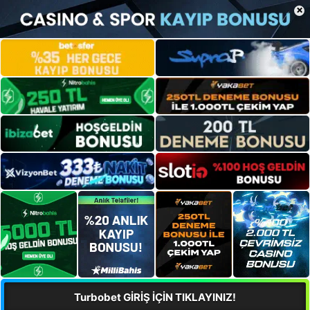
×
Turbobet GİRİŞ İÇİN TIKLAYINIZ!