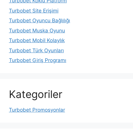
Turbobet Köklü Platform
Turbobet Site Erişimi
Turbobet Oyuncu Bağlılığı
Turbobet Muska Oyunu
Turbobet Mobil Kolaylık
Turbobet Türk Oyunları
Turbobet Giriş Programı
Kategoriler
Turbobet Promosyonlar