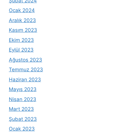
Şubat 2024
Ocak 2024
Aralık 2023
Kasım 2023
Ekim 2023
Eylül 2023
Ağustos 2023
Temmuz 2023
Haziran 2023
Mayıs 2023
Nisan 2023
Mart 2023
Şubat 2023
Ocak 2023