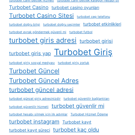
turbobet canlı destek hizmeti
turbobet canlı destek kategori hesabı sil
Turbobet Casino
turbobet casino oyunları
Turbobet Casino Sitesi
turbobet cep telefonu
turbobet etkinlikleri
turbobet doğru bilgi
turbobet doğru seçimler
turbobet evrak göndermek güvenli mi
turbobet futbol
turbobet giris adresi
turbobet girisi
Turbobet Giriş
turbobet giris yap
turbobet giriş sosyal medyası
turbobet giriş zorluk
Turbobet Güncel
Turbobet Güncel Adres
turbobet güncel adresi
turbobet güncel giriş adresinizdir
turbobet güvenilir bağlantıları
turbobet güvenlir mi
turbobet güvenilir hizmeti
turbobet hesabı silmek i̇çin i̇lk adımlar
Turbobet Hizmet Ödeme
turbobet instagram
Turbobet kayıt
turbobet kaç oldu
turbobet kayıt süreci