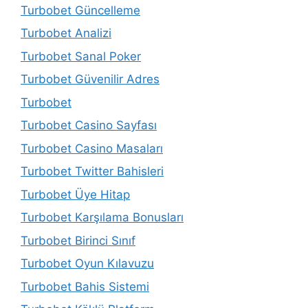
Turbobet Güncelleme
Turbobet Analizi
Turbobet Sanal Poker
Turbobet Güvenilir Adres
Turbobet
Turbobet Casino Sayfası
Turbobet Casino Masaları
Turbobet Twitter Bahisleri
Turbobet Üye Hitap
Turbobet Karşılama Bonusları
Turbobet Birinci Sınıf
Turbobet Oyun Kılavuzu
Turbobet Bahis Sistemi