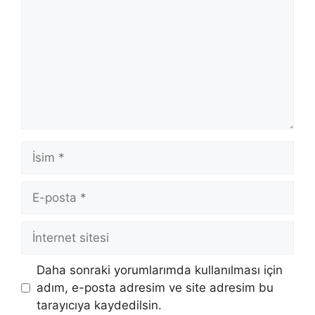
İsim
E-
posta
İnternet
sitesi
Daha sonraki yorumlarımda kullanılması için
adım, e-posta adresim ve site adresim bu
tarayıcıya kaydedilsin.