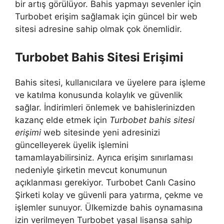
bir artış görülüyor. Bahis yapmayı sevenler için
Turbobet erişim sağlamak için güncel bir web
sitesi adresine sahip olmak çok önemlidir.
Turbobet Bahis Sitesi Erişimi
Bahis sitesi, kullanıcılara ve üyelere para işleme
ve katılma konusunda kolaylık ve güvenlik
sağlar. İndirimleri önlemek ve bahislerinizden
kazanç elde etmek için
Turbobet bahis sitesi
erişimi
web sitesinde yeni adresinizi
güncelleyerek üyelik işlemini
tamamlayabilirsiniz. Ayrıca erişim sınırlaması
nedeniyle şirketin mevcut konumunun
açıklanması gerekiyor. Turbobet Canlı Casino
Şirketi kolay ve güvenli para yatırma, çekme ve
işlemler sunuyor. Ülkemizde bahis oynamasına
izin verilmeyen Turbobet yasal lisansa sahip