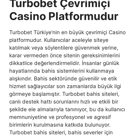
Turbobet Çevrimiçi
Casino Platformudur
Turbobet Türkiye’nin en büyük çevrimiçi Casino
platformudur. Kullanıcılar aceleyle siteye
katılmak veya söylentilere güvenmek yerine,
karar vermeden önce sitenin gereksinimlerini
dikkatlice değerlendirmelidir. İnsanlar günlük
hayatlarında bahis sistemlerini kullanmaya
alışkındır. Bahis sektöründe güvenilir ve etik
hizmet sağlayıcılar son zamanlarda büyük ilgi
görmeye başlamıştır. Turbobet bahis siteleri,
canlı destek hattı sorunlarını hızlı ve etkili bir
şekilde ele almalarıyla tanınıyor, bu da kullanıcı
memnuniyetine ve profesyonel ve agresif
birimlerin kurulmasına katkıda bulunuyor.
Turbobet bahis siteleri, bahis severler için