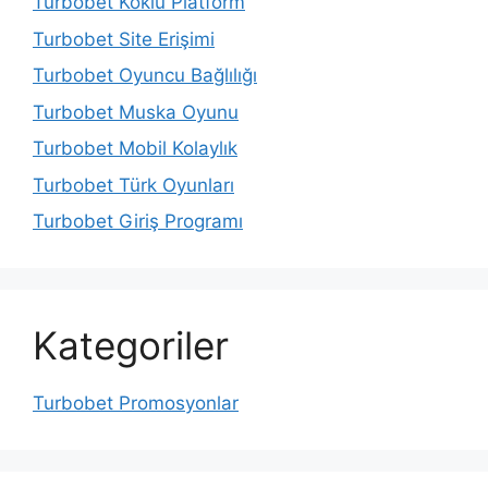
Turbobet Köklü Platform
Turbobet Site Erişimi
Turbobet Oyuncu Bağlılığı
Turbobet Muska Oyunu
Turbobet Mobil Kolaylık
Turbobet Türk Oyunları
Turbobet Giriş Programı
Kategoriler
Turbobet Promosyonlar