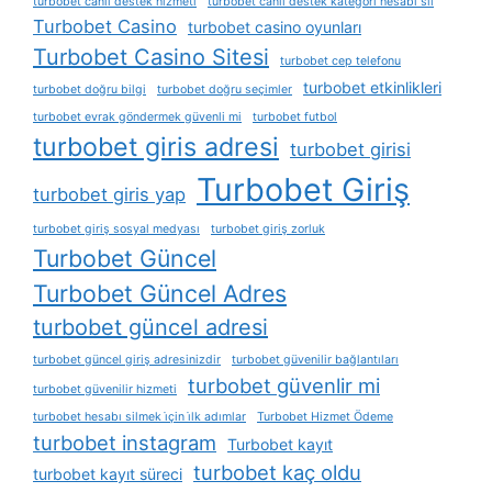
turbobet canlı destek hizmeti
turbobet canlı destek kategori hesabı sil
Turbobet Casino
turbobet casino oyunları
Turbobet Casino Sitesi
turbobet cep telefonu
turbobet etkinlikleri
turbobet doğru bilgi
turbobet doğru seçimler
turbobet evrak göndermek güvenli mi
turbobet futbol
turbobet giris adresi
turbobet girisi
Turbobet Giriş
turbobet giris yap
turbobet giriş sosyal medyası
turbobet giriş zorluk
Turbobet Güncel
Turbobet Güncel Adres
turbobet güncel adresi
turbobet güncel giriş adresinizdir
turbobet güvenilir bağlantıları
turbobet güvenlir mi
turbobet güvenilir hizmeti
turbobet hesabı silmek i̇çin i̇lk adımlar
Turbobet Hizmet Ödeme
turbobet instagram
Turbobet kayıt
turbobet kaç oldu
turbobet kayıt süreci