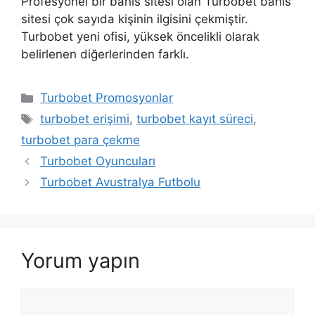
Profesyonel bir bahis sitesi olan Turbobet bahis
sitesi çok sayıda kişinin ilgisini çekmiştir.
Turbobet yeni ofisi, yüksek öncelikli olarak
belirlenen diğerlerinden farklı.
Kategoriler
Turbobet Promosyonlar
Etiketler
turbobet erişimi
,
turbobet kayıt süreci
,
turbobet para çekme
Turbobet Oyuncuları
Turbobet Avustralya Futbolu
Yorum yapın
Yorum