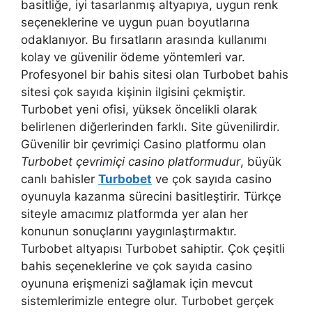
basitliğe, iyi tasarlanmış altyapıya, uygun renk
seçeneklerine ve uygun puan boyutlarına
odaklanıyor. Bu fırsatların arasında kullanımı
kolay ve güvenilir ödeme yöntemleri var.
Profesyonel bir bahis sitesi olan Turbobet bahis
sitesi çok sayıda kişinin ilgisini çekmiştir.
Turbobet yeni ofisi, yüksek öncelikli olarak
belirlenen diğerlerinden farklı. Site güvenilirdir.
Güvenilir bir çevrimiçi Casino platformu olan
Turbobet çevrimiçi casino platformudur
, büyük
canlı bahisler
Turbobet
ve çok sayıda casino
oyunuyla kazanma sürecini basitleştirir. Türkçe
siteyle amacımız platformda yer alan her
konunun sonuçlarını yaygınlaştırmaktır.
Turbobet altyapısı Turbobet sahiptir. Çok çeşitli
bahis seçeneklerine ve çok sayıda casino
oyununa erişmenizi sağlamak için mevcut
sistemlerimizle entegre olur. Turbobet gerçek