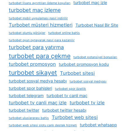
turbobet maç izle
turbobet lisans ayrıntıları ödeme koşulları
turbobet maç izleme
turbobet mobil uygulaması nasıl i̇ndirilir
Turbobet müşteri hizmetleri
Turbobet Nasıl Bir Site
turbobet olumlu görüşler
turbobet online bahis
turbobet oyun oynayarak nasıl para kazanılır
turbobet para yatırma
turbobet para çekme
turbobet potansiyel bonusları
turbobet promosyon
turbobet promosyon kodu
turbobet sikayet
Turbobet sitesi
turbobet sosyal medya hesabı
turbobet sosyal medyası
turbobet spor bahisleri
turbobet spor özellik
turbobet telegram
turbobet tv canli maç
turbobet tv canli maç izle
turbobet tv izle
turbobet twitter
turbobet twitter hesabı
Turbobet web sitesi
turbobet uluslararası bahis
turbobet whatsapp
turbobet web sitesi slotu canlı destek hizmeti