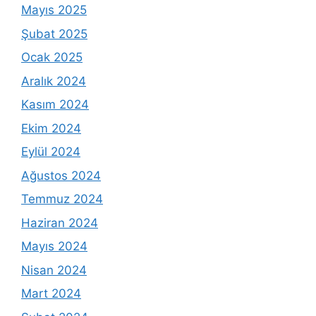
Mayıs 2025
Şubat 2025
Ocak 2025
Aralık 2024
Kasım 2024
Ekim 2024
Eylül 2024
Ağustos 2024
Temmuz 2024
Haziran 2024
Mayıs 2024
Nisan 2024
Mart 2024