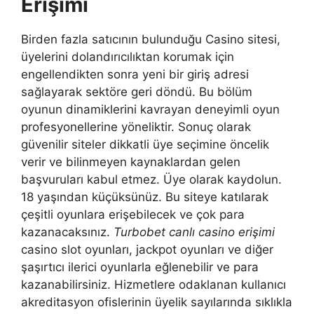
Erişimi
Birden fazla satıcının bulunduğu Casino sitesi,
üyelerini dolandırıcılıktan korumak için
engellendikten sonra yeni bir giriş adresi
sağlayarak sektöre geri döndü. Bu bölüm
oyunun dinamiklerini kavrayan deneyimli oyun
profesyonellerine yöneliktir. Sonuç olarak
güvenilir siteler dikkatli üye seçimine öncelik
verir ve bilinmeyen kaynaklardan gelen
başvuruları kabul etmez. Üye olarak kaydolun.
18 yaşından küçüksünüz. Bu siteye katılarak
çeşitli oyunlara erişebilecek ve çok para
kazanacaksınız.
Turbobet canlı casino erişimi
casino slot oyunları, jackpot oyunları ve diğer
şaşırtıcı ilerici oyunlarla eğlenebilir ve para
kazanabilirsiniz. Hizmetlere odaklanan kullanıcı
akreditasyon ofislerinin üyelik sayılarında sıklıkla