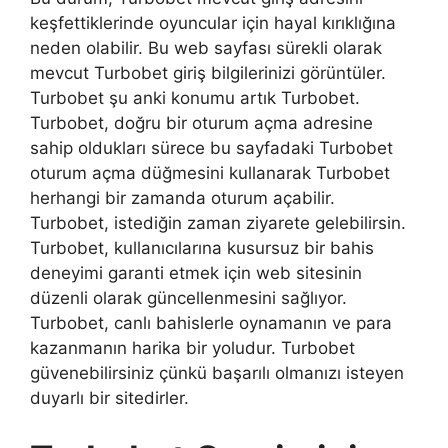
keşfettiklerinde oyuncular için hayal kırıklığına
neden olabilir. Bu web sayfası sürekli olarak
mevcut Turbobet giriş bilgilerinizi görüntüler.
Turbobet şu anki konumu artık Turbobet.
Turbobet, doğru bir oturum açma adresine
sahip oldukları sürece bu sayfadaki Turbobet
oturum açma düğmesini kullanarak Turbobet
herhangi bir zamanda oturum açabilir.
Turbobet, istediğin zaman ziyarete gelebilirsin.
Turbobet, kullanıcılarına kusursuz bir bahis
deneyimi garanti etmek için web sitesinin
düzenli olarak güncellenmesini sağlıyor.
Turbobet, canlı bahislerle oynamanın ve para
kazanmanın harika bir yoludur. Turbobet
güvenebilirsiniz çünkü başarılı olmanızı isteyen
duyarlı bir sitedirler.