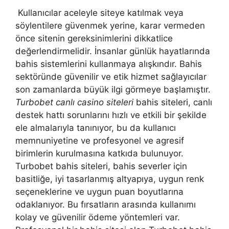
Kullanıcılar aceleyle siteye katılmak veya
söylentilere güvenmek yerine, karar vermeden
önce sitenin gereksinimlerini dikkatlice
değerlendirmelidir. İnsanlar günlük hayatlarında
bahis sistemlerini kullanmaya alışkındır. Bahis
sektöründe güvenilir ve etik hizmet sağlayıcılar
son zamanlarda büyük ilgi görmeye başlamıştır.
Turbobet canlı casino siteleri
bahis siteleri, canlı
destek hattı sorunlarını hızlı ve etkili bir şekilde
ele almalarıyla tanınıyor, bu da kullanıcı
memnuniyetine ve profesyonel ve agresif
birimlerin kurulmasına katkıda bulunuyor.
Turbobet bahis siteleri, bahis severler için
basitliğe, iyi tasarlanmış altyapıya, uygun renk
seçeneklerine ve uygun puan boyutlarına
odaklanıyor. Bu fırsatların arasında kullanımı
kolay ve güvenilir ödeme yöntemleri var.