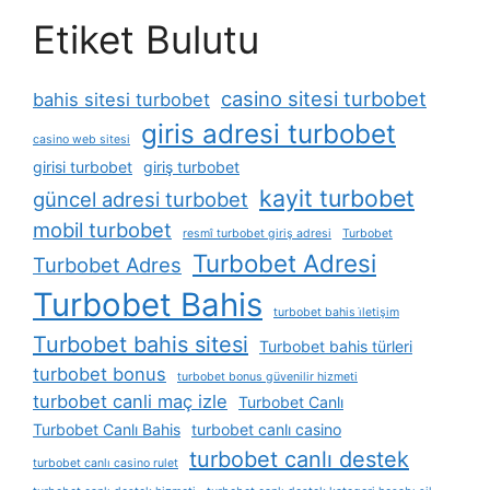
Etiket Bulutu
casino sitesi turbobet
bahis sitesi turbobet
giris adresi turbobet
casino web sitesi
girisi turbobet
giriş turbobet
kayit turbobet
güncel adresi turbobet
mobil turbobet
resmî turbobet giriş adresi
Turbobet
Turbobet Adresi
Turbobet Adres
Turbobet Bahis
turbobet bahis i̇letişim
Turbobet bahis sitesi
Turbobet bahis türleri
turbobet bonus
turbobet bonus güvenilir hizmeti
turbobet canli maç izle
Turbobet Canlı
Turbobet Canlı Bahis
turbobet canlı casino
turbobet canlı destek
turbobet canlı casino rulet