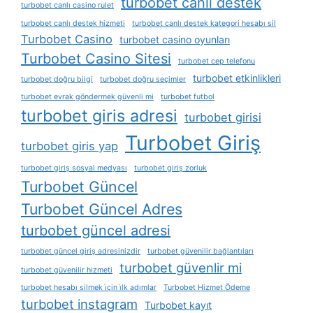
turbobet canlı destek
turbobet canlı casino rulet
turbobet canlı destek hizmeti
turbobet canlı destek kategori hesabı sil
Turbobet Casino
turbobet casino oyunları
Turbobet Casino Sitesi
turbobet cep telefonu
turbobet etkinlikleri
turbobet doğru bilgi
turbobet doğru seçimler
turbobet evrak göndermek güvenli mi
turbobet futbol
turbobet giris adresi
turbobet girisi
Turbobet Giriş
turbobet giris yap
turbobet giriş sosyal medyası
turbobet giriş zorluk
Turbobet Güncel
Turbobet Güncel Adres
turbobet güncel adresi
turbobet güncel giriş adresinizdir
turbobet güvenilir bağlantıları
turbobet güvenlir mi
turbobet güvenilir hizmeti
turbobet hesabı silmek i̇çin i̇lk adımlar
Turbobet Hizmet Ödeme
turbobet instagram
Turbobet kayıt