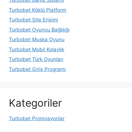
Turbobet Bahis Sistemi
Turbobet Köklü Platform
Turbobet Site Erişimi
Turbobet Oyuncu Bağlılığı
Turbobet Muska Oyunu
Turbobet Mobil Kolaylık
Turbobet Türk Oyunları
Turbobet Giriş Programı
Kategoriler
Turbobet Promosyonlar