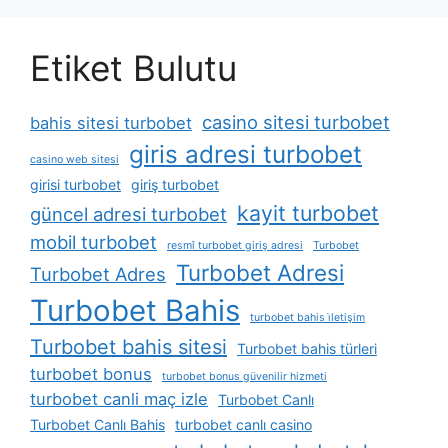
Etiket Bulutu
casino sitesi turbobet
bahis sitesi turbobet
giris adresi turbobet
casino web sitesi
girisi turbobet
giriş turbobet
kayit turbobet
güncel adresi turbobet
mobil turbobet
resmî turbobet giriş adresi
Turbobet
Turbobet Adresi
Turbobet Adres
Turbobet Bahis
turbobet bahis i̇letişim
Turbobet bahis sitesi
Turbobet bahis türleri
turbobet bonus
turbobet bonus güvenilir hizmeti
turbobet canli maç izle
Turbobet Canlı
Turbobet Canlı Bahis
turbobet canlı casino