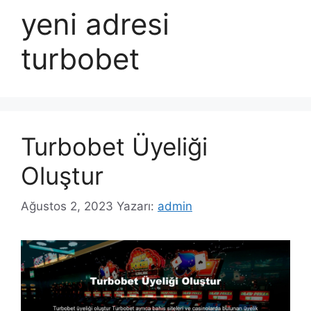
yeni adresi
turbobet
Turbobet Üyeliği
Oluştur
Ağustos 2, 2023
Yazarı:
admin