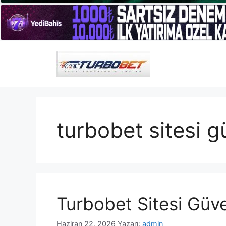
İçeriğe
atla
turbobet sitesi g
Turbobet Sitesi Güve
Haziran 22, 2026
Yazarı:
admin