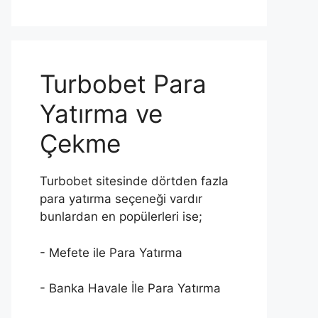
Turbobet Para
Yatırma ve
Çekme
Turbobet sitesinde dörtden fazla
para yatırma seçeneği vardır
bunlardan en popülerleri ise;
- Mefete ile Para Yatırma
- Banka Havale İle Para Yatırma