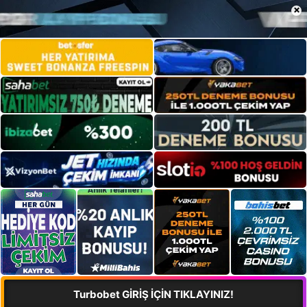
×
Turbobet GİRİŞ İÇİN TIKLAYINIZ!