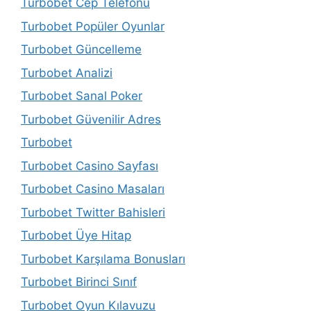
Turbobet Cep Telefonu
Turbobet Popüler Oyunlar
Turbobet Güncelleme
Turbobet Analizi
Turbobet Sanal Poker
Turbobet Güvenilir Adres
Turbobet
Turbobet Casino Sayfası
Turbobet Casino Masaları
Turbobet Twitter Bahisleri
Turbobet Üye Hitap
Turbobet Karşılama Bonusları
Turbobet Birinci Sınıf
Turbobet Oyun Kılavuzu