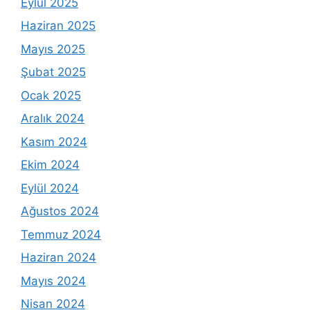
Eylül 2025
Haziran 2025
Mayıs 2025
Şubat 2025
Ocak 2025
Aralık 2024
Kasım 2024
Ekim 2024
Eylül 2024
Ağustos 2024
Temmuz 2024
Haziran 2024
Mayıs 2024
Nisan 2024