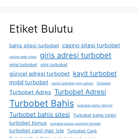
Etiket Bulutu
casino sitesi turbobet
bahis sitesi turbobet
giris adresi turbobet
casino web sitesi
girisi turbobet
giriş turbobet
kayit turbobet
güncel adresi turbobet
mobil turbobet
resmî turbobet giriş adresi
Turbobet
Turbobet Adresi
Turbobet Adres
Turbobet Bahis
turbobet bahis i̇letişim
Turbobet bahis sitesi
Turbobet bahis türleri
turbobet bonus
turbobet bonus güvenilir hizmeti
turbobet canli maç izle
Turbobet Canlı