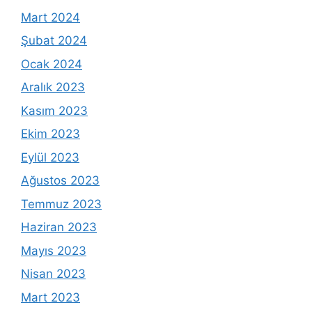
Mart 2024
Şubat 2024
Ocak 2024
Aralık 2023
Kasım 2023
Ekim 2023
Eylül 2023
Ağustos 2023
Temmuz 2023
Haziran 2023
Mayıs 2023
Nisan 2023
Mart 2023