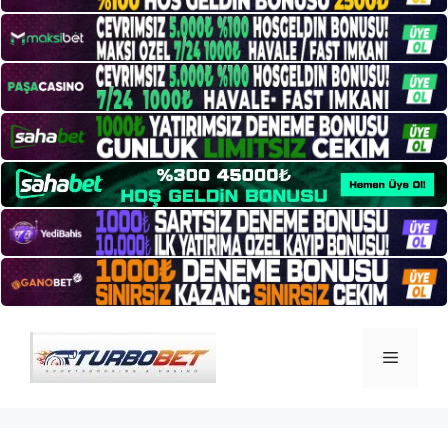
İçeriğe
atla
Menü