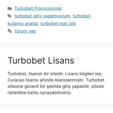
Kategoriler
Turbobet Promosyonlar
Etiketler
turbobet giriş yapamıyorum
,
turbobet
kullanıcı analizi
,
turbobet maç izle
Yorum yap
Turbobet Lisans
Turbobet, lisanslı bir sitedir. Lisans bilgileri ise;
Curacao lisansı altında lisanslanmıştır. Turbobet
sitesine güvenli bir şekilde giriş yapabilir, sitede
rahatlıkla bahis oynayabilirsiniz.