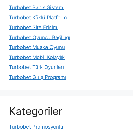
Turbobet Bahis Sistemi
Turbobet Köklü Platform
Turbobet Site Erişimi
Turbobet Oyuncu Bağlılığı
Turbobet Muska Oyunu
Turbobet Mobil Kolaylık
Turbobet Türk Oyunları
Turbobet Giriş Programı
Kategoriler
Turbobet Promosyonlar