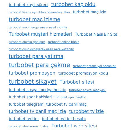
turbobet kaç oldu
turbobet kayıt süreci
turbobet maç izle
turbobet lisans ayrıntıları ödeme koşulları
turbobet maç izleme
turbobet mobil uygulaması nasıl i̇ndirilir
Turbobet müşteri hizmetleri
Turbobet Nasıl Bir Site
turbobet olumlu görüşler
turbobet online bahis
turbobet oyun oynayarak nasıl para kazanılır
turbobet para yatırma
turbobet para çekme
turbobet potansiyel bonusları
turbobet promosyon
turbobet promosyon kodu
turbobet sikayet
Turbobet sitesi
turbobet sosyal medya hesabı
turbobet sosyal medyası
turbobet spor bahisleri
turbobet spor özellik
turbobet telegram
turbobet tv canli maç
turbobet tv canli maç izle
turbobet tv izle
turbobet twitter
turbobet twitter hesabı
Turbobet web sitesi
turbobet uluslararası bahis