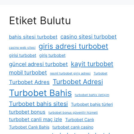
Etiket Bulutu
casino sitesi turbobet
bahis sitesi turbobet
giris adresi turbobet
casino web sitesi
girisi turbobet
giriş turbobet
kayit turbobet
güncel adresi turbobet
mobil turbobet
resmî turbobet giriş adresi
Turbobet
Turbobet Adresi
Turbobet Adres
Turbobet Bahis
turbobet bahis i̇letişim
Turbobet bahis sitesi
Turbobet bahis türleri
turbobet bonus
turbobet bonus güvenilir hizmeti
turbobet canli maç izle
Turbobet Canlı
Turbobet Canlı Bahis
turbobet canlı casino