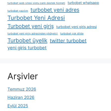
turbobet whatsapp
turbobet web sitesi slotu canlı destek hizmeti
turbobet yeni adres
turbobet yazılım
Turbobet Yeni Adresi
Turbobet yeni giriş
turbobet yeni giriş adresi
turbobet yeni giriş adresinden şikâyetçi
turbobet çok dilde
Turbobet üyelik
twitter turbobet
yeni giris turbobet
Arşivler
Temmuz 2026
Haziran 2026
Eylül 2025