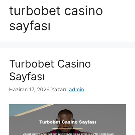
turbobet casino
sayfası
Turbobet Casino
Sayfası
Haziran 17, 2026
Yazarı:
admin