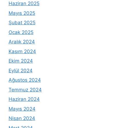
Haziran 2025
Mayıs 2025
Şubat 2025
Ocak 2025
Aralık 2024
Kasım 2024
Ekim 2024
Eylül 2024
Ağustos 2024
Temmuz 2024
Haziran 2024
Mayıs 2024
Nisan 2024
Mart 2024