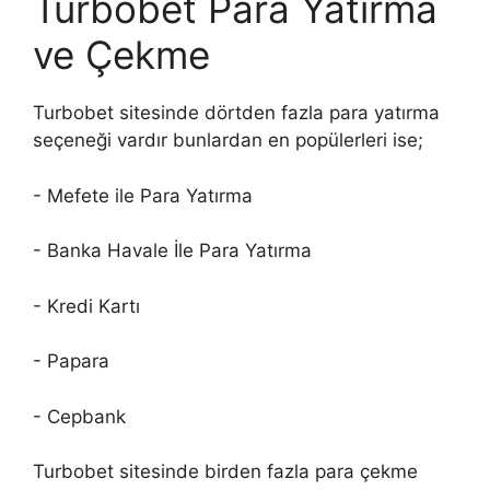
Turbobet Para Yatırma
ve Çekme
Turbobet sitesinde dörtden fazla para yatırma
seçeneği vardır bunlardan en popülerleri ise;
- Mefete ile Para Yatırma
- Banka Havale İle Para Yatırma
- Kredi Kartı
- Papara
- Cepbank
Turbobet sitesinde birden fazla para çekme