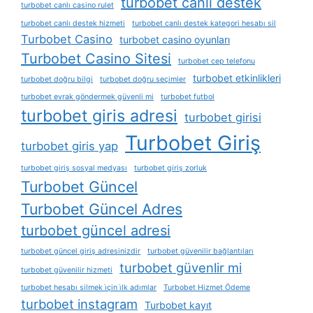
turbobet canlı destek
turbobet canlı casino rulet
turbobet canlı destek hizmeti
turbobet canlı destek kategori hesabı sil
Turbobet Casino
turbobet casino oyunları
Turbobet Casino Sitesi
turbobet cep telefonu
turbobet etkinlikleri
turbobet doğru bilgi
turbobet doğru seçimler
turbobet evrak göndermek güvenli mi
turbobet futbol
turbobet giris adresi
turbobet girisi
Turbobet Giriş
turbobet giris yap
turbobet giriş sosyal medyası
turbobet giriş zorluk
Turbobet Güncel
Turbobet Güncel Adres
turbobet güncel adresi
turbobet güncel giriş adresinizdir
turbobet güvenilir bağlantıları
turbobet güvenlir mi
turbobet güvenilir hizmeti
turbobet hesabı silmek i̇çin i̇lk adımlar
Turbobet Hizmet Ödeme
turbobet instagram
Turbobet kayıt