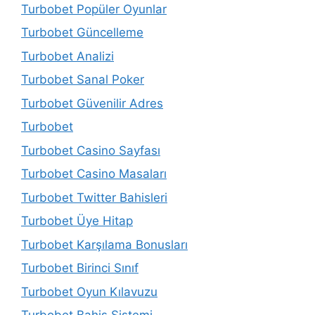
Turbobet Popüler Oyunlar
Turbobet Güncelleme
Turbobet Analizi
Turbobet Sanal Poker
Turbobet Güvenilir Adres
Turbobet
Turbobet Casino Sayfası
Turbobet Casino Masaları
Turbobet Twitter Bahisleri
Turbobet Üye Hitap
Turbobet Karşılama Bonusları
Turbobet Birinci Sınıf
Turbobet Oyun Kılavuzu