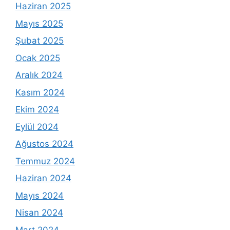
Haziran 2025
Mayıs 2025
Şubat 2025
Ocak 2025
Aralık 2024
Kasım 2024
Ekim 2024
Eylül 2024
Ağustos 2024
Temmuz 2024
Haziran 2024
Mayıs 2024
Nisan 2024
Mart 2024