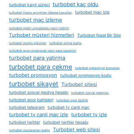
turbobet kaç oldu
turbobet kayıt süreci
turbobet maç izle
turbobet lisans ayrıntıları ödeme koşulları
turbobet maç izleme
turbobet mobil uygulaması nasıl i̇ndirilir
Turbobet müşteri hizmetleri
Turbobet Nasıl Bir Site
turbobet olumlu görüşler
turbobet online bahis
turbobet oyun oynayarak nasıl para kazanılır
turbobet para yatırma
turbobet para çekme
turbobet potansiyel bonusları
turbobet promosyon
turbobet promosyon kodu
turbobet sikayet
Turbobet sitesi
turbobet sosyal medya hesabı
turbobet sosyal medyası
turbobet spor bahisleri
turbobet spor özellik
turbobet telegram
turbobet tv canli maç
turbobet tv canli maç izle
turbobet tv izle
turbobet twitter
turbobet twitter hesabı
Turbobet web sitesi
turbobet uluslararası bahis