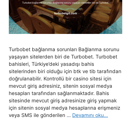
Turbobet bağlanma sorunları Bağlanma sorunu
yaşayan sitelerden biri de Turbobet. Turbobet
bahisleri, Türkiye’deki yasadışı bahis
sitelerinden biri olduğu için btk ve tib tarafından
doğrulanabilir. Kontrollü bir casino sitesi için
mevcut giriş adresiniz, sitenin sosyal medya
hesapları tarafından sağlanmaktadır. Bahis
sitesinde mevcut giriş adresinize giriş yapmak
için sitenin sosyal medya hesaplarına erişmeniz
veya SMS ile gönderilen …
Devamını oku…