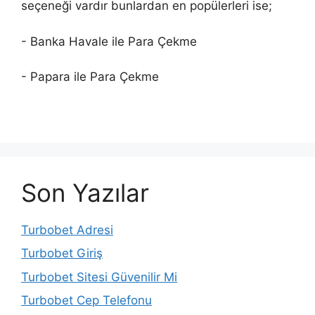
seçeneği vardır bunlardan en popülerleri ise;
- Banka Havale ile Para Çekme
- Papara ile Para Çekme
Son Yazılar
Turbobet Adresi
Turbobet Giriş
Turbobet Sitesi Güvenilir Mi
Turbobet Cep Telefonu