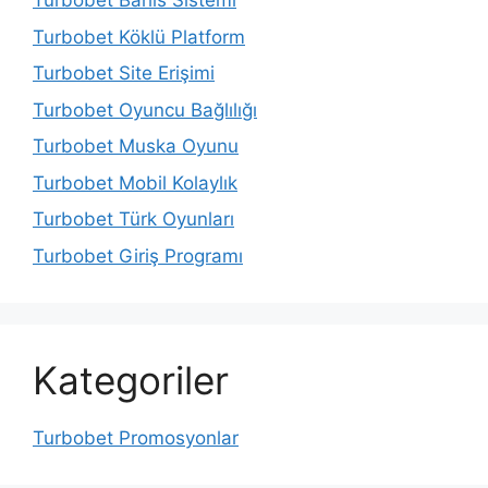
Turbobet Bahis Sistemi
Turbobet Köklü Platform
Turbobet Site Erişimi
Turbobet Oyuncu Bağlılığı
Turbobet Muska Oyunu
Turbobet Mobil Kolaylık
Turbobet Türk Oyunları
Turbobet Giriş Programı
Kategoriler
Turbobet Promosyonlar