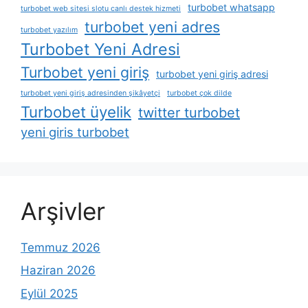
turbobet whatsapp
turbobet web sitesi slotu canlı destek hizmeti
turbobet yeni adres
turbobet yazılım
Turbobet Yeni Adresi
Turbobet yeni giriş
turbobet yeni giriş adresi
turbobet yeni giriş adresinden şikâyetçi
turbobet çok dilde
Turbobet üyelik
twitter turbobet
yeni giris turbobet
Arşivler
Temmuz 2026
Haziran 2026
Eylül 2025