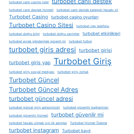
turbobet canlı destek
turbobet canlı casino rulet
turbobet canlı destek hizmeti
turbobet canlı destek kategori hesabı sil
Turbobet Casino
turbobet casino oyunları
Turbobet Casino Sitesi
turbobet cep telefonu
turbobet etkinlikleri
turbobet doğru bilgi
turbobet doğru seçimler
turbobet evrak göndermek güvenli mi
turbobet futbol
turbobet giris adresi
turbobet girisi
Turbobet Giriş
turbobet giris yap
turbobet giriş sosyal medyası
turbobet giriş zorluk
Turbobet Güncel
Turbobet Güncel Adres
turbobet güncel adresi
turbobet güncel giriş adresinizdir
turbobet güvenilir bağlantıları
turbobet güvenlir mi
turbobet güvenilir hizmeti
turbobet hesabı silmek i̇çin i̇lk adımlar
Turbobet Hizmet Ödeme
turbobet instagram
Turbobet kayıt