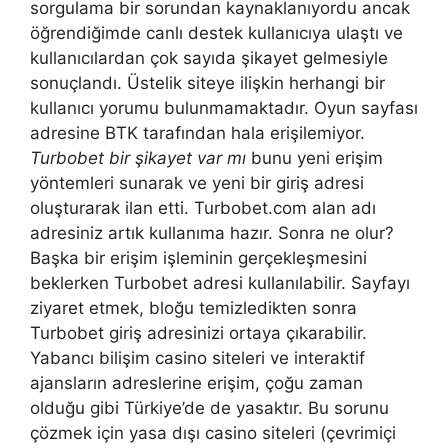
sorgulama bir sorundan kaynaklanıyordu ancak
öğrendiğimde canlı destek kullanıcıya ulaştı ve
kullanıcılardan çok sayıda şikayet gelmesiyle
sonuçlandı. Üstelik siteye ilişkin herhangi bir
kullanıcı yorumu bulunmamaktadır. Oyun sayfası
adresine BTK tarafından hala erişilemiyor.
Turbobet bir şikayet var mı
bunu yeni erişim
yöntemleri sunarak ve yeni bir giriş adresi
oluşturarak ilan etti. Turbobet.com alan adı
adresiniz artık kullanıma hazır. Sonra ne olur?
Başka bir erişim işleminin gerçekleşmesini
beklerken Turbobet adresi kullanılabilir. Sayfayı
ziyaret etmek, bloğu temizledikten sonra
Turbobet giriş adresinizi ortaya çıkarabilir.
Yabancı bilişim casino siteleri ve interaktif
ajansların adreslerine erişim, çoğu zaman
olduğu gibi Türkiye’de de yasaktır. Bu sorunu
çözmek için yasa dışı casino siteleri (çevrimiçi