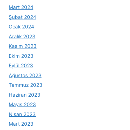
Mart 2024
Şubat 2024
Ocak 2024
Aralık 2023
Kasım 2023
Ekim 2023
Eylül 2023
Ağustos 2023
Temmuz 2023
Haziran 2023
Mayıs 2023
Nisan 2023
Mart 2023