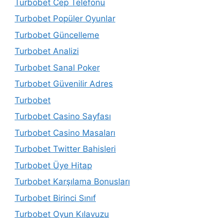
Turbobet Cep Telefonu
Turbobet Popüler Oyunlar
Turbobet Güncelleme
Turbobet Analizi
Turbobet Sanal Poker
Turbobet Güvenilir Adres
Turbobet
Turbobet Casino Sayfası
Turbobet Casino Masaları
Turbobet Twitter Bahisleri
Turbobet Üye Hitap
Turbobet Karşılama Bonusları
Turbobet Birinci Sınıf
Turbobet Oyun Kılavuzu