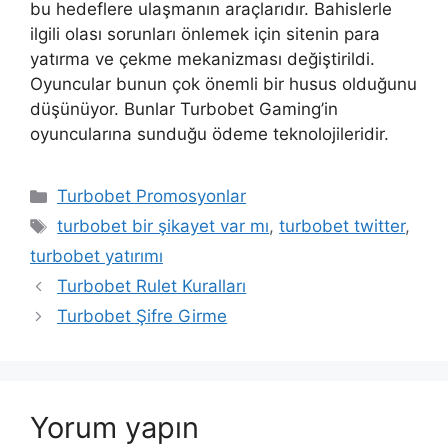
bu hedeflere ulaşmanın araçlarıdır. Bahislerle
ilgili olası sorunları önlemek için sitenin para
yatırma ve çekme mekanizması değiştirildi.
Oyuncular bunun çok önemli bir husus olduğunu
düşünüyor. Bunlar Turbobet Gaming’in
oyuncularına sunduğu ödeme teknolojileridir.
Kategoriler
Turbobet Promosyonlar
Etiketler
turbobet bir şikayet var mı
,
turbobet twitter
,
turbobet yatırımı
Turbobet Rulet Kuralları
Turbobet Şifre Girme
Yorum yapın