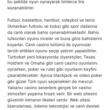
bu şekilde oyun oynayarak binlerce lira
kazanabilirler.
Futbol, ​​basketbol, ​​hentbol, ​​voleybol ve tenis
(Amerikan futbolu ve boks) gibi spor dallarına
da canlı olarak bahis oynanabilmektedir. Bahis
tutkunları oyunu inceler ve buna göre bahislerini
koyarlar. Canlı casino bölümü ile oyuncular
tercih ettikleri oyunu seçip yatırım yapabilirler.
Turbobet yeni lokasyonda ziyaretçiler, Texas
Hold’em ve Omaha gibi canlı casino oyunlarını
oynarken, poker ve rulet gibi oyunların keyfini
çıkarabilecekler. Ayrıca blackjack ve video poker
gibi güzel Türk oyun seçenekleri de mevcut.
Yabancı casino severlere gerçek bir casino
atmosferi yaşama fırsatı verir. Bir web sitesini
güvenilir kılmanın ilkeleri vardır. Web sitesi
lisanslaması, ödeme teknolojisi ve canlı destek