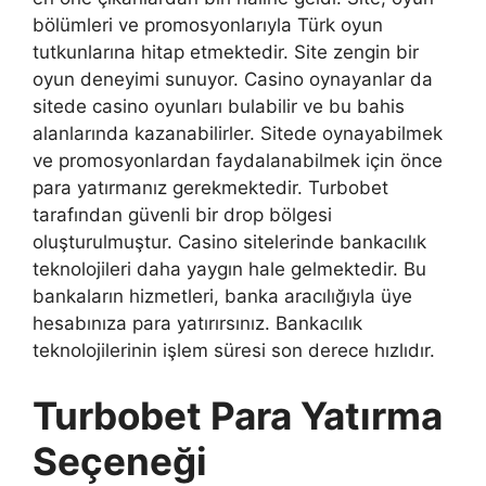
bölümleri ve promosyonlarıyla Türk oyun
tutkunlarına hitap etmektedir. Site zengin bir
oyun deneyimi sunuyor. Casino oynayanlar da
sitede casino oyunları bulabilir ve bu bahis
alanlarında kazanabilirler. Sitede oynayabilmek
ve promosyonlardan faydalanabilmek için önce
para yatırmanız gerekmektedir. Turbobet
tarafından güvenli bir drop bölgesi
oluşturulmuştur. Casino sitelerinde bankacılık
teknolojileri daha yaygın hale gelmektedir. Bu
bankaların hizmetleri, banka aracılığıyla üye
hesabınıza para yatırırsınız. Bankacılık
teknolojilerinin işlem süresi son derece hızlıdır.
Turbobet Para Yatırma
Seçeneği