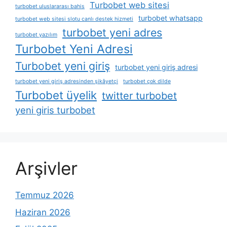
Turbobet web sitesi
turbobet uluslararası bahis
turbobet whatsapp
turbobet web sitesi slotu canlı destek hizmeti
turbobet yeni adres
turbobet yazılım
Turbobet Yeni Adresi
Turbobet yeni giriş
turbobet yeni giriş adresi
turbobet yeni giriş adresinden şikâyetçi
turbobet çok dilde
Turbobet üyelik
twitter turbobet
yeni giris turbobet
Arşivler
Temmuz 2026
Haziran 2026