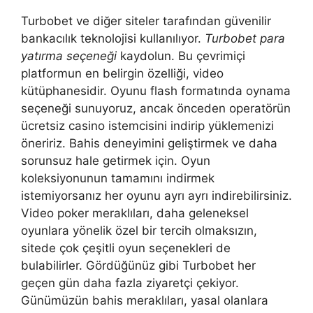
Turbobet ve diğer siteler tarafından güvenilir
bankacılık teknolojisi kullanılıyor.
Turbobet para
yatırma seçeneği
kaydolun. Bu çevrimiçi
platformun en belirgin özelliği, video
kütüphanesidir. Oyunu flash formatında oynama
seçeneği sunuyoruz, ancak önceden operatörün
ücretsiz casino istemcisini indirip yüklemenizi
öneririz. Bahis deneyimini geliştirmek ve daha
sorunsuz hale getirmek için. Oyun
koleksiyonunun tamamını indirmek
istemiyorsanız her oyunu ayrı ayrı indirebilirsiniz.
Video poker meraklıları, daha geleneksel
oyunlara yönelik özel bir tercih olmaksızın,
sitede çok çeşitli oyun seçenekleri de
bulabilirler. Gördüğünüz gibi Turbobet her
geçen gün daha fazla ziyaretçi çekiyor.
Günümüzün bahis meraklıları, yasal olanlara