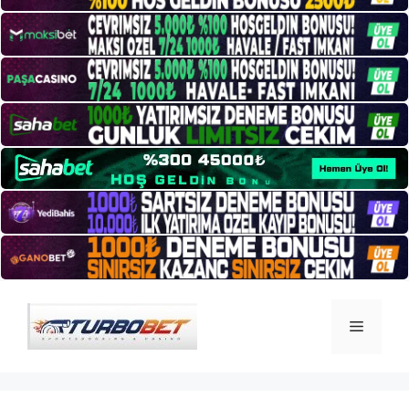
İçeriğe
atla
Menü