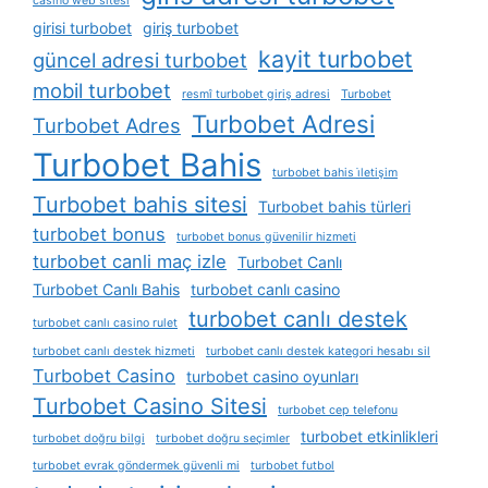
casino web sitesi
girisi turbobet
giriş turbobet
kayit turbobet
güncel adresi turbobet
mobil turbobet
resmî turbobet giriş adresi
Turbobet
Turbobet Adresi
Turbobet Adres
Turbobet Bahis
turbobet bahis i̇letişim
Turbobet bahis sitesi
Turbobet bahis türleri
turbobet bonus
turbobet bonus güvenilir hizmeti
turbobet canli maç izle
Turbobet Canlı
Turbobet Canlı Bahis
turbobet canlı casino
turbobet canlı destek
turbobet canlı casino rulet
turbobet canlı destek hizmeti
turbobet canlı destek kategori hesabı sil
Turbobet Casino
turbobet casino oyunları
Turbobet Casino Sitesi
turbobet cep telefonu
turbobet etkinlikleri
turbobet doğru bilgi
turbobet doğru seçimler
turbobet evrak göndermek güvenli mi
turbobet futbol