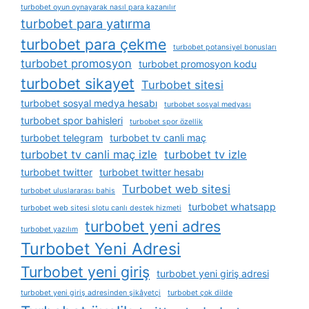
turbobet oyun oynayarak nasıl para kazanılır
turbobet para yatırma
turbobet para çekme
turbobet potansiyel bonusları
turbobet promosyon
turbobet promosyon kodu
turbobet sikayet
Turbobet sitesi
turbobet sosyal medya hesabı
turbobet sosyal medyası
turbobet spor bahisleri
turbobet spor özellik
turbobet telegram
turbobet tv canli maç
turbobet tv canli maç izle
turbobet tv izle
turbobet twitter
turbobet twitter hesabı
Turbobet web sitesi
turbobet uluslararası bahis
turbobet whatsapp
turbobet web sitesi slotu canlı destek hizmeti
turbobet yeni adres
turbobet yazılım
Turbobet Yeni Adresi
Turbobet yeni giriş
turbobet yeni giriş adresi
turbobet yeni giriş adresinden şikâyetçi
turbobet çok dilde