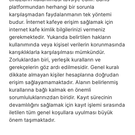
platformundan herhangi bir sorunla
karşılaşmadan faydalanmanın tek yöntemi
budur. İnternet kafeye erişim sağlamak için
internet kafe kimlik bilgilerinizi vermeniz
gerekmektedir. Yukarıda belirtilen hakların
kullanımında veya kişisel verilerin korunmasında
karışıklıklarla karşılaşılması mümkündür.
Zorluklardan biri, yerleşik kuralların ve
gerekçelerin göz ardı edilmesidir. Genel kuralı
dikkate almayan kişiler hesaplarına doğrudan
erişim sağlayamamaktadır. Alanın belirlenmiş
kurallarına bağlı kalmak en önemli
sorumluluklarınızdan biridir. Kayıt sürecinin
devamlılığını sağlamak için kayıt işlemi sırasında
iletilen tüm genel koşullara uyulması büyük
önem taşımaktadır.