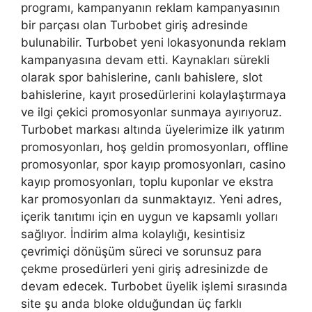
programı, kampanyanın reklam kampanyasının
bir parçası olan Turbobet giriş adresinde
bulunabilir. Turbobet yeni lokasyonunda reklam
kampanyasına devam etti. Kaynakları sürekli
olarak spor bahislerine, canlı bahislere, slot
bahislerine, kayıt prosedürlerini kolaylaştırmaya
ve ilgi çekici promosyonlar sunmaya ayırıyoruz.
Turbobet markası altında üyelerimize ilk yatırım
promosyonları, hoş geldin promosyonları, offline
promosyonlar, spor kayıp promosyonları, casino
kayıp promosyonları, toplu kuponlar ve ekstra
kar promosyonları da sunmaktayız. Yeni adres,
içerik tanıtımı için en uygun ve kapsamlı yolları
sağlıyor. İndirim alma kolaylığı, kesintisiz
çevrimiçi dönüşüm süreci ve sorunsuz para
çekme prosedürleri yeni giriş adresinizde de
devam edecek. Turbobet üyelik işlemi sırasında
site şu anda bloke olduğundan üç farklı