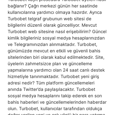
bağlanır? Çağrı merkezi günün her saatinde
kullanıcılarına yardımcı olmaya hazırdır. Ayrıca
Turbobet telgraf grubunun web sitesi de
bilgilerini düzenli olarak güncelliyor. Mevcut
Turbobet web sitesine nasıl erişebilirim? Güncel
kimlik bilgileriniz sosyal medya hesaplarınızdan
ve Telegramınızdan alınmaktadır. Turbobet,
günümüzde mevcut en etkili ve güvenli bahis
sitelerinden biri olarak kabul edilmektedir. Site,
üyelerin zahmetsizce plan ve güncelleme
yapmalarına yardımcı olan 24 saat canlı destek
hizmetiyle tanınmaktadır. Turbobet yeni giriş
adresi nedir? Tüm platform güncellemeleri
anında Twitter’da paylaşılacaktır. Turbobet
sosyal medya hesaplarını takip ederek en son
bahis haberleri ve güncellemelerinden haberdar
olun. Turbobet, kullanıcılar tarafından oldukça