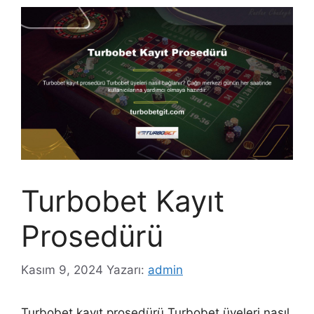
Turbobet Kayıt
Prosedürü
Kasım 9, 2024
Yazarı:
admin
Turbobet kayıt prosedürü Turbobet üyeleri nasıl