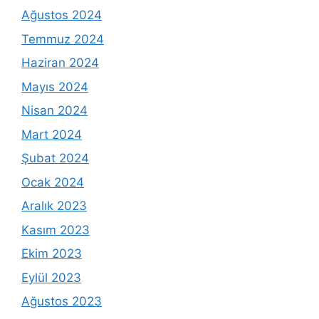
Ağustos 2024
Temmuz 2024
Haziran 2024
Mayıs 2024
Nisan 2024
Mart 2024
Şubat 2024
Ocak 2024
Aralık 2023
Kasım 2023
Ekim 2023
Eylül 2023
Ağustos 2023