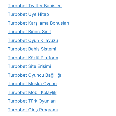
Turbobet Twitter Bahisleri
Turbobet Üye Hitap
Turbobet Karşılama Bonusları
Turbobet Birinci Sınıf
Turbobet Oyun Kılavuzu
Turbobet Bahis Sistemi
Turbobet Köklü Platform
Turbobet Site Erişimi
Turbobet Oyuncu Bağlılığı
Turbobet Muska Oyunu
Turbobet Mobil Kolaylık
Turbobet Türk Oyunları
Turbobet Giriş Programı