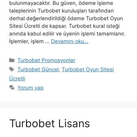
bulunmayacaktır. Bu güven, ödeme işleme
taleplerinin Turbobet kuruluşları tarafından
derhal değerlendirildiği ödeme Turbobet Oyun
Sitesi Ücretli de kapsar. Turbobet kural isteği
anında kabul edilir ve üyenin işlemi tamamlanır.
İşlemler, işlem …
Devamını oku…
Kategoriler
Turbobet Promosyonlar
Etiketler
Turbobet Güncel
,
Turbobet Oyun Sitesi
Ücretli
Yorum yap
Turbobet Lisans