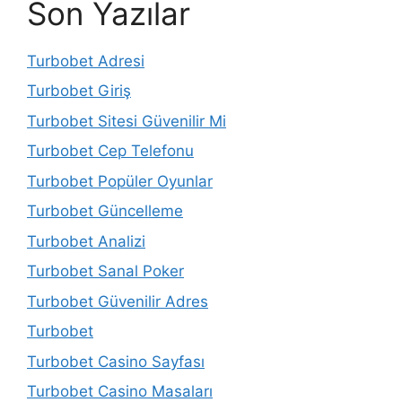
Son Yazılar
Turbobet Adresi
Turbobet Giriş
Turbobet Sitesi Güvenilir Mi
Turbobet Cep Telefonu
Turbobet Popüler Oyunlar
Turbobet Güncelleme
Turbobet Analizi
Turbobet Sanal Poker
Turbobet Güvenilir Adres
Turbobet
Turbobet Casino Sayfası
Turbobet Casino Masaları