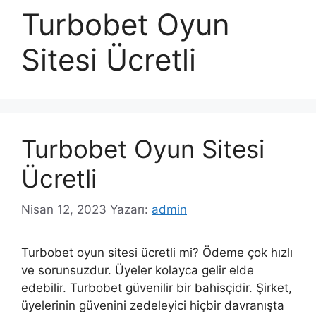
Turbobet Oyun
Sitesi Ücretli
Turbobet Oyun Sitesi
Ücretli
Nisan 12, 2023
Yazarı:
admin
Turbobet oyun sitesi ücretli mi? Ödeme çok hızlı
ve sorunsuzdur. Üyeler kolayca gelir elde
edebilir. Turbobet güvenilir bir bahisçidir. Şirket,
üyelerinin güvenini zedeleyici hiçbir davranışta